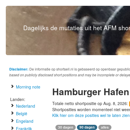
Dagelijks de mutaties uit het AFM short
Disclaimer:
De informatie op shortsell.nl is gebaseerd op openbaar gepubli
based on publicly disclosed short positions and may be incomplete or delaye
Morning note
Hamburger Hafen 
Landen:
Totale netto shortpositie op Aug. 8, 2026:
Nederland
Shortposities worden momenteel niet wee
België
Klik hier om deze posities wel te laten zien
Engeland
30 dagen
90 dagen
alles
Frankrijk