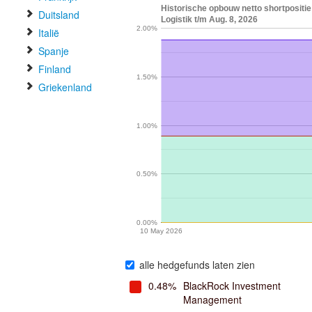
Historische opbouw netto shortpositi
Duitsland
Logistik t/m Aug. 8, 2026
2.00%
Italië
Spanje
Finland
1.50%
Griekenland
1.00%
0.50%
0.00%
10 May 2026
alle hedgefunds laten zien
0.48%
BlackRock Investment
Management