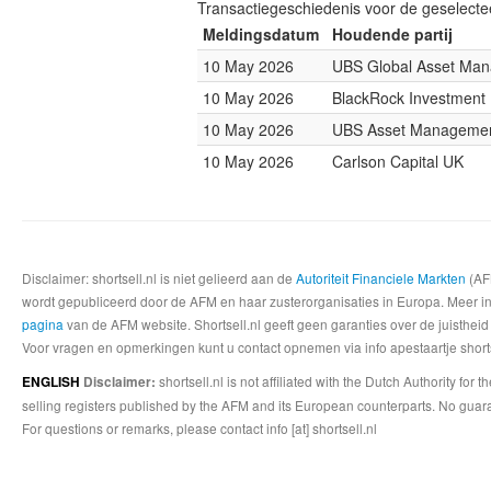
Transactiegeschiedenis voor de geselect
Meldingsdatum
Houdende partij
10 May 2026
UBS Global Asset Ma
10 May 2026
BlackRock Investmen
10 May 2026
UBS Asset Manageme
10 May 2026
Carlson Capital UK
Disclaimer: shortsell.nl is niet gelieerd aan de
Autoriteit Financiele Markten
(AFM
wordt gepubliceerd door de AFM en haar zusterorganisaties in Europa. Meer info
pagina
van de AFM website. Shortsell.nl geeft geen garanties over de juistheid
Voor vragen en opmerkingen kunt u contact opnemen via info apestaartje shorts
shortsell.nl is not affiliated with the Dutch Authority fo
ENGLISH
Disclaimer:
selling registers published by the AFM and its European counterparts. No guara
For questions or remarks, please contact info [at] shortsell.nl