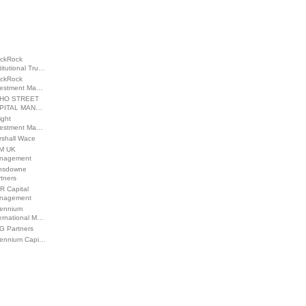
ackRock
titutional Tru…
ackRock
vestment Ma…
HO STREET
PITAL MAN…
ight
vestment Ma…
rshall Wace
M UK
nagement
nsdowne
tners
R Capital
nagement
lennium
ernational M…
G Partners
llennium Capi…