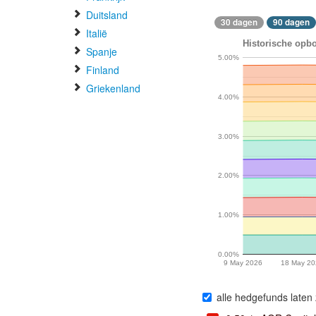
Duitsland
30 dagen
90 dagen
Italië
Historische opbo
Spanje
5.00%
Finland
Griekenland
4.00%
3.00%
2.00%
1.00%
0.00%
9 May 2026
18 May 20
alle hedgefunds laten 