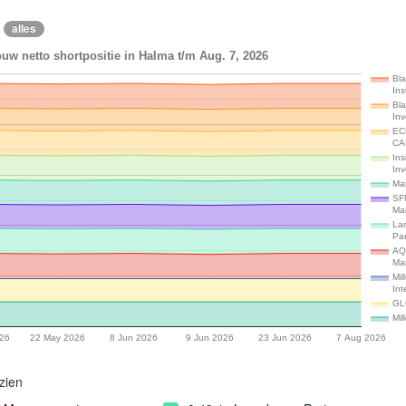
alles
uw netto shortpositie in Halma t/m Aug. 7, 2026
Bl
Ins
Bl
In
EC
CA
Ins
In
Ma
SF
Ma
La
Par
AQ
Ma
Mil
Int
GL
Mi
26
22 May 2026
8 Jun 2026
9 Jun 2026
23 Jun 2026
7 Aug 2026
zien