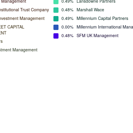
l Management
0.49%
Lansdowne Partners
nstitutional Trust Company
0.48%
Marshall Wace
Investment Management
0.49%
Millennium Capital Partners
ET CAPITAL
0.00%
Millennium International Ma
ENT
0.48%
SFM UK Management
rs
estment Management