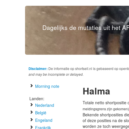
Dagelijks de mutaties uit het AF
Disclaimer:
De informatie op shortsell.nl is gebaseerd op open
and may be incomplete or delayed.
Morning note
Halma
Landen:
Totale netto shortpositie
Nederland
meldingsgrens zijn gekomen)
België
Bekende shortposities di
Engeland
of deze posities na de s
worden ze toch weergeg
Frankrijk