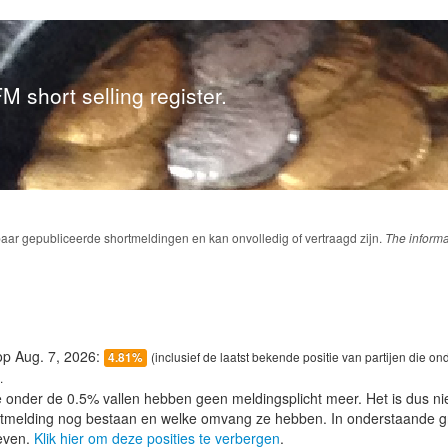
M short selling register.
baar gepubliceerde shortmeldingen en kan onvolledig of vertraagd zijn.
The informa
 op Aug. 7, 2026:
(inclusief de laatst bekende positie van partijen die on
4.81%
.
e onder de 0.5% vallen hebben geen meldingsplicht meer. Het is dus n
lotmelding nog bestaan en welke omvang ze hebben. In onderstaande g
even.
Klik hier om deze posities te verbergen
.