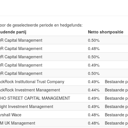
voor de geselecteerde periode en hedgefunds:
udende partij
Netto shortpositie
R Capital Management
0.50%
R Capital Management
0.48%
R Capital Management
0.50%
R Capital Management
0.49%
R Capital Management
0.50%
ackRock Institutional Trust Company
0.49%
Bestaande po
ackRock Investment Management
0.44%
Bestaande po
HO STREET CAPITAL MANAGEMENT
0.49%
Bestaande po
sight Investment Management
0.49%
Bestaande po
rshall Wace
0.48%
Bestaande po
M UK Management
0.48%
Bestaande po