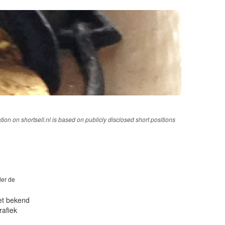
tion on shortsell.nl is based on publicly disclosed short positions
der de
iet bekend
rafiek