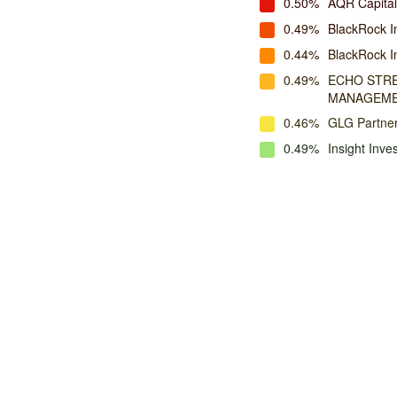
0.50%
AQR Capita
0.49%
BlackRock I
0.44%
BlackRock 
0.49%
ECHO STRE
MANAGEM
0.46%
GLG Partne
0.49%
Insight Inv