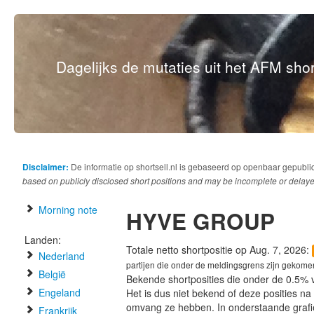
Dagelijks de mutaties uit het AFM short
Disclaimer:
De informatie op shortsell.nl is gebaseerd op openbaar gepubli
based on publicly disclosed short positions and may be incomplete or delaye
Morning note
HYVE GROUP
Landen:
Totale netto shortpositie op Aug. 7, 2026:
Nederland
partijen die onder de meldingsgrens zijn gekome
België
Bekende shortposities die onder de 0.5% 
Engeland
Het is dus niet bekend of deze posities n
omvang ze hebben. In onderstaande graf
Frankrijk