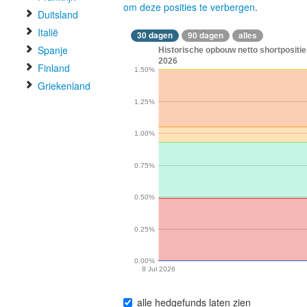
om deze posities te verbergen
.
Duitsland
Italië
30 dagen
90 dagen
alles
Spanje
Historische opbouw netto shortpositi
2026
Finland
1.50%
Griekenland
1.25%
1.00%
0.75%
0.50%
0.25%
0.00%
8 Jul 2026
alle hedgefunds laten zien