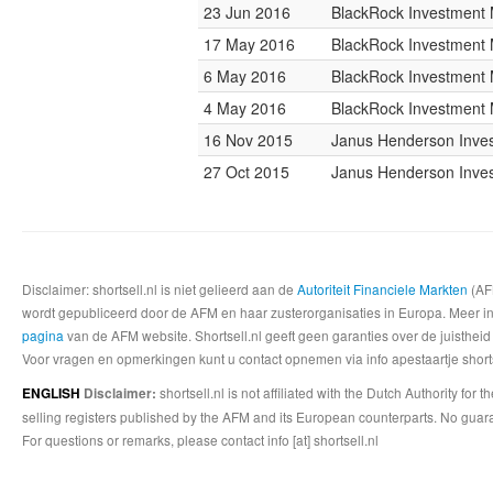
23 Jun 2016
BlackRock Investmen
17 May 2016
BlackRock Investmen
6 May 2016
BlackRock Investmen
4 May 2016
BlackRock Investmen
16 Nov 2015
Janus Henderson Inve
27 Oct 2015
Janus Henderson Inve
Disclaimer: shortsell.nl is niet gelieerd aan de
Autoriteit Financiele Markten
(AFM
wordt gepubliceerd door de AFM en haar zusterorganisaties in Europa. Meer info
pagina
van de AFM website. Shortsell.nl geeft geen garanties over de juistheid
Voor vragen en opmerkingen kunt u contact opnemen via info apestaartje shorts
shortsell.nl is not affiliated with the Dutch Authority fo
ENGLISH
Disclaimer:
selling registers published by the AFM and its European counterparts. No guara
For questions or remarks, please contact info [at] shortsell.nl