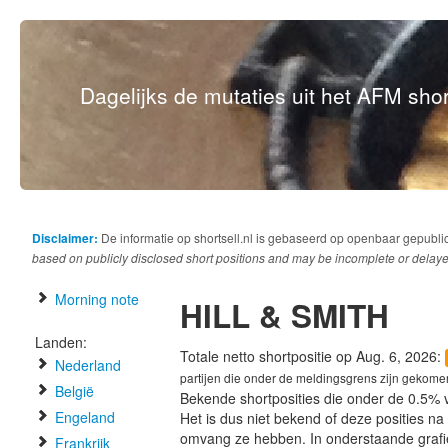
Dagelijks de mutaties uit het AFM short
Disclaimer:
De informatie op shortsell.nl is gebaseerd op openbaar gepubli
based on publicly disclosed short positions and may be incomplete or delaye
Morning note
HILL & SMITH
Landen:
Totale netto shortpositie op Aug. 6, 2026:
Nederland
partijen die onder de meldingsgrens zijn gekome
België
Bekende shortposities die onder de 0.5% 
Engeland
Het is dus niet bekend of deze posities n
omvang ze hebben. In onderstaande graf
Frankrijk