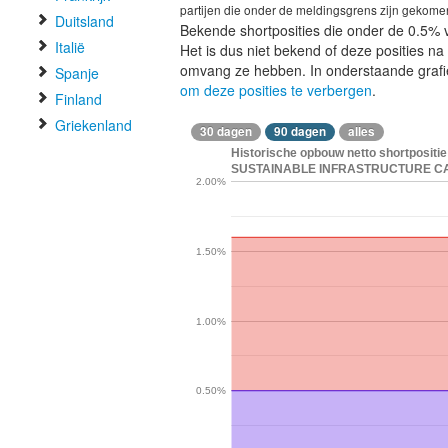
partijen die onder de meldingsgrens zijn gekome
Duitsland
Bekende shortposities die onder de 0.5% 
Italië
Het is dus niet bekend of deze posities n
omvang ze hebben. In onderstaande graf
Spanje
om deze posities te verbergen
.
Finland
Griekenland
30 dagen
90 dagen
alles
Historische opbouw netto shortpos
SUSTAINABLE INFRASTRUCTURE CAPI
2.00%
1.50%
1.00%
0.50%