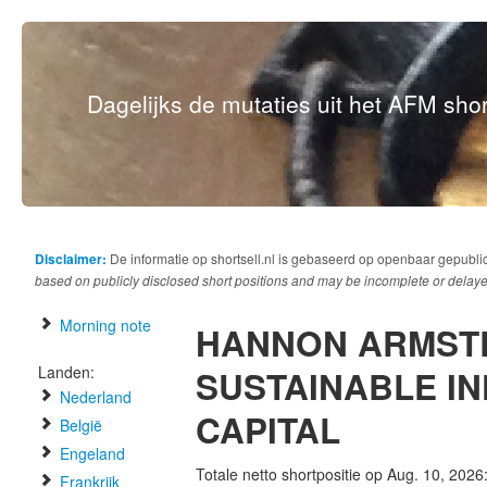
Dagelijks de mutaties uit het AFM short
Disclaimer:
De informatie op shortsell.nl is gebaseerd op openbaar gepubli
based on publicly disclosed short positions and may be incomplete or delaye
Morning note
HANNON ARMST
Landen:
SUSTAINABLE I
Nederland
CAPITAL
België
Engeland
Totale netto shortpositie op Aug. 10, 2026
Frankrijk