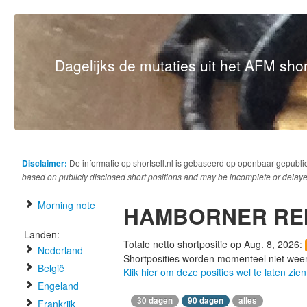
Dagelijks de mutaties uit het AFM short
Disclaimer:
De informatie op shortsell.nl is gebaseerd op openbaar gepubli
based on publicly disclosed short positions and may be incomplete or delaye
Morning note
HAMBORNER RE
Landen:
Totale netto shortpositie op Aug. 8, 2026:
Nederland
Shortposities worden momenteel niet wee
België
Klik hier om deze posities wel te laten zien
Engeland
30 dagen
90 dagen
alles
Frankrijk