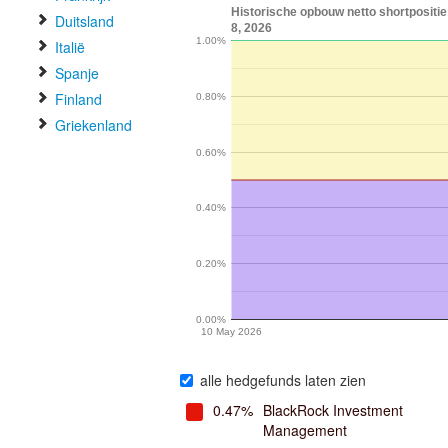
Historische opbouw netto shortposit
Duitsland
8, 2026
1.00%
Italië
Spanje
Finland
0.80%
Griekenland
0.60%
0.40%
0.20%
0.00%
10 May 2026
alle hedgefunds laten zien
0.47%
BlackRock Investment
Management