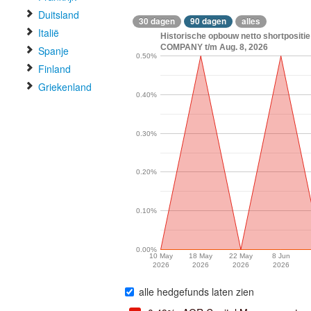
Duitsland
30 dagen
90 dagen
alles
Italië
Historische opbouw netto shortposit
COMPANY t/m Aug. 8, 2026
Spanje
0.50%
Finland
Griekenland
0.40%
0.30%
0.20%
0.10%
0.00%
10 May
18 May
22 May
8 Jun
2026
2026
2026
2026
alle hedgefunds laten zien