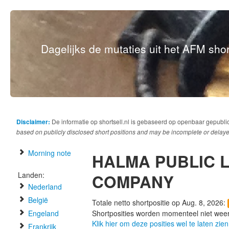
Dagelijks de mutaties uit het AFM short
Disclaimer:
De informatie op shortsell.nl is gebaseerd op openbaar gepubli
based on publicly disclosed short positions and may be incomplete or delaye
Morning note
HALMA PUBLIC L
Landen:
COMPANY
Nederland
België
Totale netto shortpositie op Aug. 8, 2026:
Engeland
Shortposities worden momenteel niet wee
Klik hier om deze posities wel te laten zien
Frankrijk