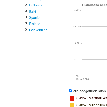
Duitsland
Historische opbo
100.…
Italië
Spanje
Finland
50.00%
Griekenland
0.00%
-50.0…
-100.…
10 Jul 2026
alle hedgefunds laten 
0.49%
Marshall W
0.48%
Millennium 