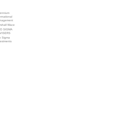
lennium
ernational
nagement
rshall Wace
O SIGMA
VISERS
o Sigma
vestments