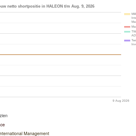
uw netto shortpositie in HALEON t/m Aug. 9, 2026
Mil
Int
Ma
Ma
TW
AD
Tw
In
9 Aug 2026
zien
ace
International Management