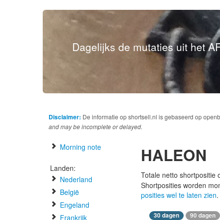
Dagelijks de mutaties uit het AF
Disclaimer:
De informatie op shortsell.nl is gebaseerd op open
and may be incomplete or delayed.
Morning note
HALEON
Landen:
Totale netto shortpositie
Nederland
Shortposities worden mo
België
posities wel te laten zien
.
Engeland
30 dagen
90 dagen
Frankrijk