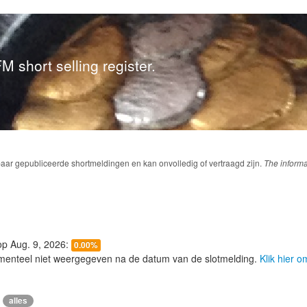
M short selling register.
baar gepubliceerde shortmeldingen en kan onvolledig of vertraagd zijn.
The informa
 op Aug. 9, 2026:
0.00%
menteel niet weergegeven na de datum van de slotmelding.
Klik hier 
alles