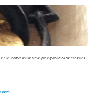
tion on shortsell.nl is based on publicly disclosed short positions
om deze