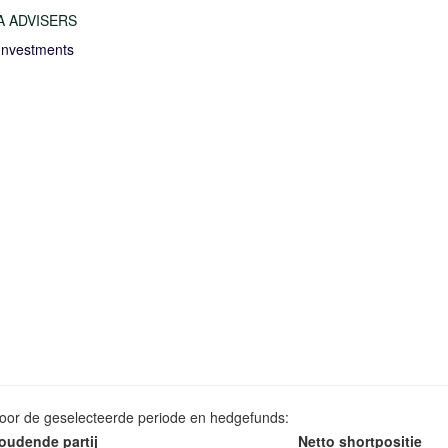
 ADVISERS
Investments
voor de geselecteerde periode en hedgefunds:
oudende partij
Netto shortpositie