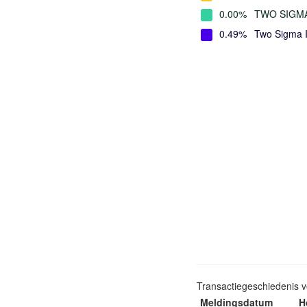
0.00%
TWO SIGMA
0.49%
Two Sigma 
Transactiegeschiedenis 
Meldingsdatum
H