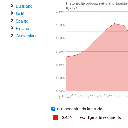
Historische opbouw netto shortposit
Duitsland
8, 2026
1.20%
Italië
Spanje
1.00%
Finland
Griekenland
0.80%
0.60%
0.40%
0.20%
0.00%
1 Ju…
4 Ju…
29 M…
3 Ju…
1
26 M…
2 Ju…
8 Ju…
alle hedgefunds laten zien
0.45%
Two Sigma Investments