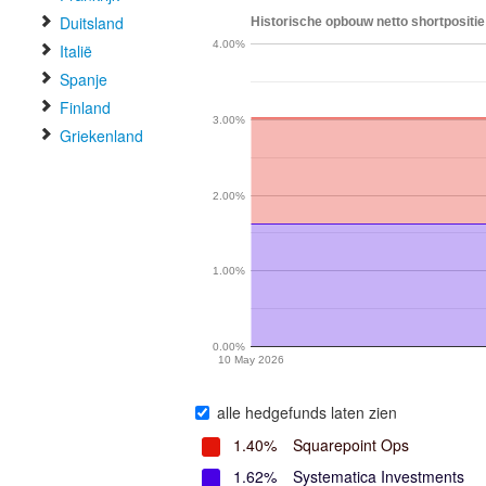
Duitsland
Historische opbouw netto shortpositie
4.00%
Italië
Spanje
Finland
3.00%
Griekenland
2.00%
1.00%
0.00%
10 May 2026
alle hedgefunds laten zien
1.40%
Squarepoint Ops
1.62%
Systematica Investments