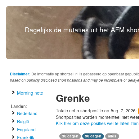
Dagelijks de mutaties uit het AFM short
Disclaimer:
De informatie op shortsell.nl is gebaseerd op openbaar gepubli
based on publicly disclosed short positions and may be incomplete or delaye
Morning note
Grenke
Landen:
Totale netto shortpositie op Aug. 7, 2026:
Nederland
Shortposities worden momenteel niet wee
België
Klik hier om deze posities wel te laten zien
Engeland
30 dagen
90 dagen
alles
Frankrijk