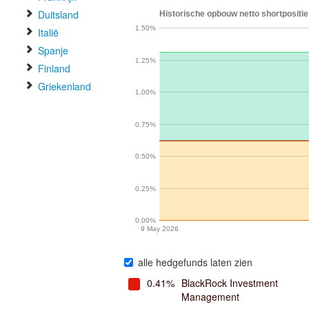
Duitsland
Historische opbouw netto shortpositie
1.50%
Italië
Spanje
1.25%
Finland
Griekenland
1.00%
0.75%
0.50%
0.25%
0.00%
9 May 2026
alle hedgefunds laten zien
0.41%
BlackRock Investment
Management