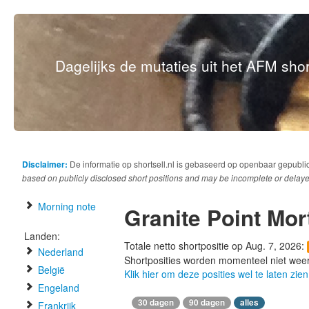
Dagelijks de mutaties uit het AFM short
Disclaimer:
De informatie op shortsell.nl is gebaseerd op openbaar gepubli
based on publicly disclosed short positions and may be incomplete or delaye
Morning note
Granite Point Mor
Landen:
Totale netto shortpositie op Aug. 7, 2026:
Nederland
Shortposities worden momenteel niet wee
België
Klik hier om deze posities wel te laten zien
Engeland
30 dagen
90 dagen
alles
Frankrijk