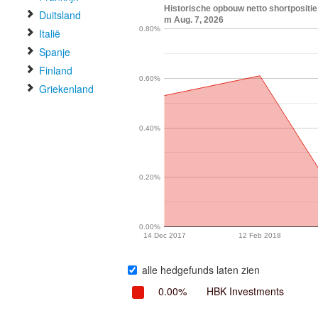
Historische opbouw netto shortpositie 
Duitsland
m Aug. 7, 2026
0.80%
Italië
Spanje
Finland
0.60%
Griekenland
0.40%
0.20%
0.00%
14 Dec 2017
12 Feb 2018
alle hedgefunds laten zien
0.00%
HBK Investments