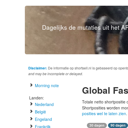
Dagelijks de mutaties uit het AF
Disclaimer:
De informatie op shortsell.nl is gebaseerd op open
and may be incomplete or delayed.
Morning note
Global Fa
Landen:
Totale netto shortpositie
Nederland
Shortposities worden mo
België
posities wel te laten zien
.
Engeland
30 dagen
90 dagen
Frankrijk