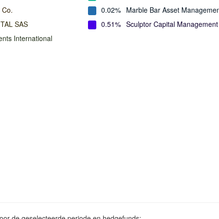
 Co.
0.02%
Marble Bar Asset Managemen
ITAL SAS
0.51%
Sculptor Capital Management
nts International
voor de geselecteerde periode en hedgefunds: