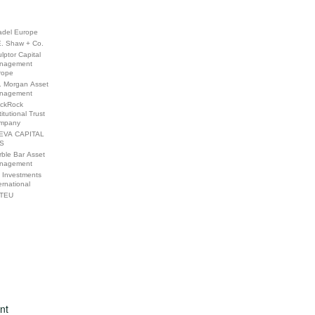
adel Europe
E. Shaw + Co.
lptor Capital
nagement
rope
. Morgan Asset
nagement
ackRock
titutional Trust
mpany
EVA CAPITAL
S
ble Bar Asset
nagement
 Investments
ernational
TEU
nt