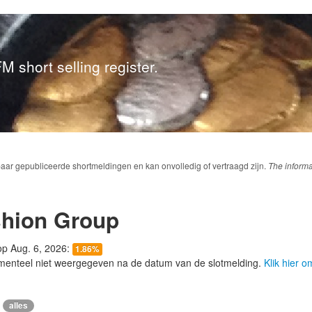
M short selling register.
baar gepubliceerde shortmeldingen en kan onvolledig of vertraagd zijn.
The informa
shion Group
 op Aug. 6, 2026:
1.86%
menteel niet weergegeven na de datum van de slotmelding.
Klik hier 
alles