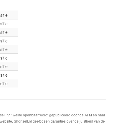
itie
itie
itie
itie
itie
itie
itie
itie
itie
t selling" welke openbaar wordt gepubliceerd door de AFM en haar
bsite. Shortsell.nl geeft geen garanties over de juistheid van de