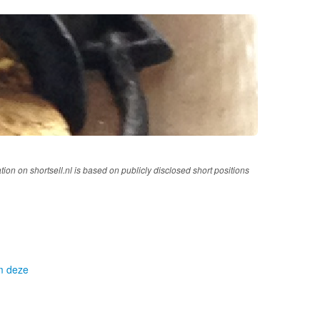
tion on shortsell.nl is based on publicly disclosed short positions
om deze