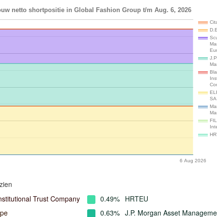
uw netto shortpositie in Global Fashion Group t/m Aug. 6, 2026
Cit
D.
Scu
Ma
Eu
J.P
Ma
Bl
Ins
Co
EL
SA
Mar
Ma
FIL
Int
HR
6 Aug 2026
zien
nstitutional Trust Company
0.49%
HRTEU
ope
0.63%
J.P. Morgan Asset Manageme