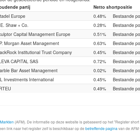
oudende partij
Netto shortpositie
itadel Europe
0.48%
Bestaande pos
.E. Shaw + Co.
0.28%
Bestaande pos
culptor Capital Management Europe
0.51%
Bestaande pos
.P. Morgan Asset Management
0.63%
Bestaande pos
lackRock Institutional Trust Company
0.45%
Bestaande pos
LEVA CAPITAL SAS
0.72%
Bestaande pos
arble Bar Asset Management
0.02%
Bestaande pos
L Investments International
0.45%
Bestaande pos
RTEU
0.49%
Bestaande pos
e Markten
(AFM). De informatie op deze website is gebaseerd op het "Register shor
een link naar het register zelf is beschikbaar op de
betreffende pagina
van de AFM we