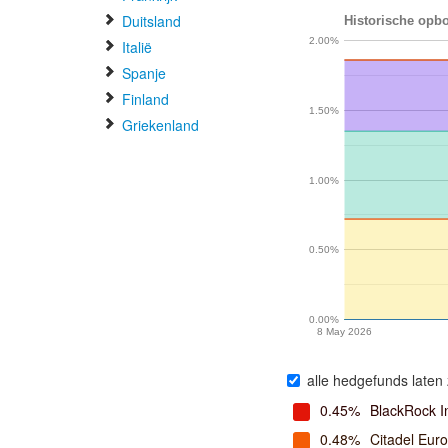
Duitsland
Historische opbo
2.00%
Italië
Spanje
Finland
1.50%
Griekenland
1.00%
0.50%
0.00%
8 May 2026
alle hedgefunds laten 
0.45%
BlackRock I
0.48%
Citadel Eur