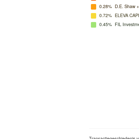
0.28%
D.E. Shaw +
0.72%
ELEVA CAP
0.45%
FIL Investme
Transactiegeschiedenis 