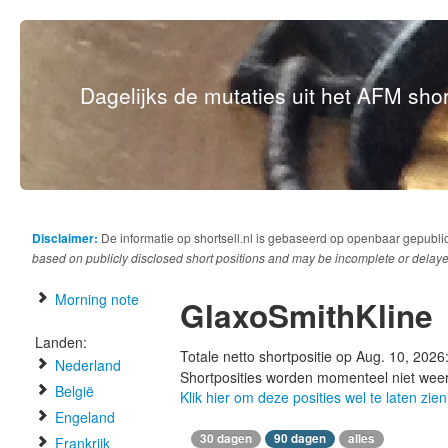
Dagelijks de mutaties uit het AFM short
Disclaimer:
De informatie op shortsell.nl is gebaseerd op openbaar gepubli
based on publicly disclosed short positions and may be incomplete or delaye
Morning note
GlaxoSmithKline
Landen:
Totale netto shortpositie op Aug. 10, 2026
Nederland
Shortposities worden momenteel niet wee
België
Klik hier om deze posities wel te laten zien
Engeland
30 dagen
90 dagen
alles
Frankrijk