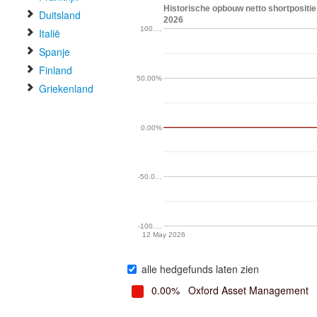
Historische opbouw netto shortpositie
Duitsland
2026
100.…
Italië
Spanje
Finland
50.00%
Griekenland
0.00%
-50.0…
-100.…
12 May 2026
alle hedgefunds laten zien
0.00%
Oxford Asset Management