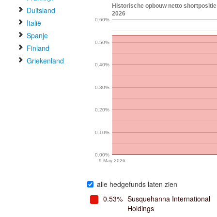
Historische opbouw netto shortpositi
Duitsland
2026
0.60%
Italië
Spanje
0.50%
Finland
Griekenland
0.40%
0.30%
0.20%
0.10%
0.00%
9 May 2026
alle hedgefunds laten zien
0.53%
Susquehanna International
Holdings