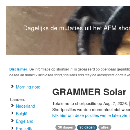
Dagelijks de mutaties uit het AFM short
Disclaimer:
De informatie op shortsell.nl is gebaseerd op openbaar gepubli
based on publicly disclosed short positions and may be incomplete or delaye
Morning note
GRAMMER Solar
Landen:
Totale netto shortpositie op Aug. 7, 2026:
Nederland
Shortposities worden momenteel niet wee
België
Klik hier om deze posities wel te laten zien
Engeland
30 dagen
90 dagen
alles
Frankrijk