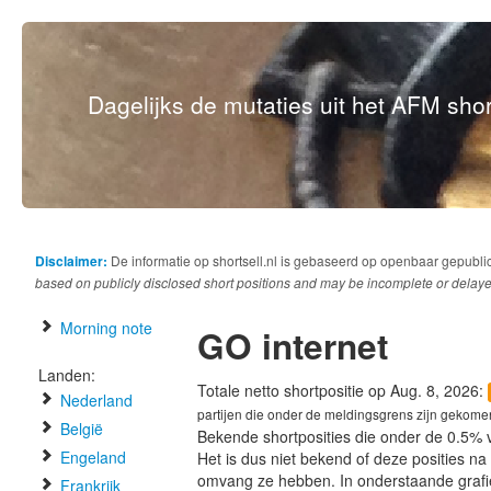
Dagelijks de mutaties uit het AFM short
Disclaimer:
De informatie op shortsell.nl is gebaseerd op openbaar gepubli
based on publicly disclosed short positions and may be incomplete or delaye
Morning note
GO internet
Landen:
Totale netto shortpositie op Aug. 8, 2026:
Nederland
partijen die onder de meldingsgrens zijn gekome
België
Bekende shortposities die onder de 0.5% 
Engeland
Het is dus niet bekend of deze posities n
omvang ze hebben. In onderstaande graf
Frankrijk