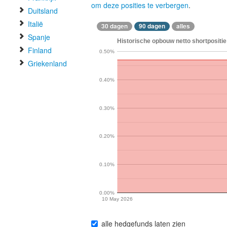
om deze posities te verbergen
.
Duitsland
Italië
30 dagen
90 dagen
alles
Spanje
Historische opbouw netto shortpositie 
Finland
0.50%
Griekenland
0.40%
0.30%
0.20%
0.10%
0.00%
10 May 2026
alle hedgefunds laten zien