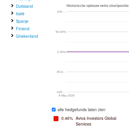
Duitsland
Historische opbouw netto shortpositie
100.…
Italië
Spanje
Finland
50.00%
Griekenland
0.00%
-50.0…
-100.…
8 May 2026
alle hedgefunds laten zien
0.46%
Aviva Investors Global
Services