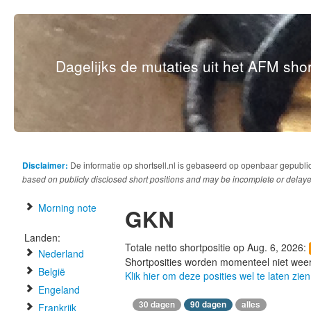
Dagelijks de mutaties uit het AFM short
Disclaimer:
De informatie op shortsell.nl is gebaseerd op openbaar gepubli
based on publicly disclosed short positions and may be incomplete or delaye
Morning note
GKN
Landen:
Totale netto shortpositie op Aug. 6, 2026:
Nederland
Shortposities worden momenteel niet wee
België
Klik hier om deze posities wel te laten zien
Engeland
30 dagen
90 dagen
alles
Frankrijk