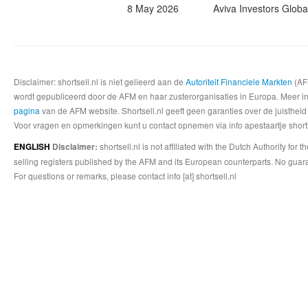
8 May 2026
Aviva Investors Globa
Disclaimer: shortsell.nl is niet gelieerd aan de
Autoriteit Financiele Markten
(AFM
wordt gepubliceerd door de AFM en haar zusterorganisaties in Europa. Meer info
pagina
van de AFM website. Shortsell.nl geeft geen garanties over de juistheid
Voor vragen en opmerkingen kunt u contact opnemen via info apestaartje shorts
shortsell.nl is not affiliated with the Dutch Authority fo
ENGLISH
Disclaimer:
selling registers published by the AFM and its European counterparts. No guara
For questions or remarks, please contact info [at] shortsell.nl