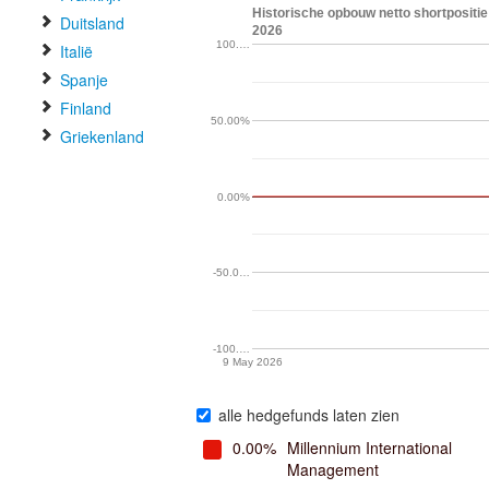
Historische opbouw netto shortposit
Duitsland
2026
100.…
Italië
Spanje
Finland
50.00%
Griekenland
0.00%
-50.0…
-100.…
9 May 2026
alle hedgefunds laten zien
0.00%
Millennium International
Management