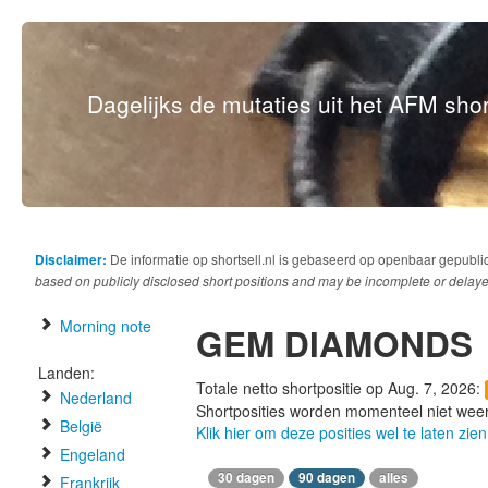
Dagelijks de mutaties uit het AFM short
Disclaimer:
De informatie op shortsell.nl is gebaseerd op openbaar gepubli
based on publicly disclosed short positions and may be incomplete or delaye
Morning note
GEM DIAMONDS
Landen:
Totale netto shortpositie op Aug. 7, 2026:
Nederland
Shortposities worden momenteel niet wee
België
Klik hier om deze posities wel te laten zien
Engeland
30 dagen
90 dagen
alles
Frankrijk