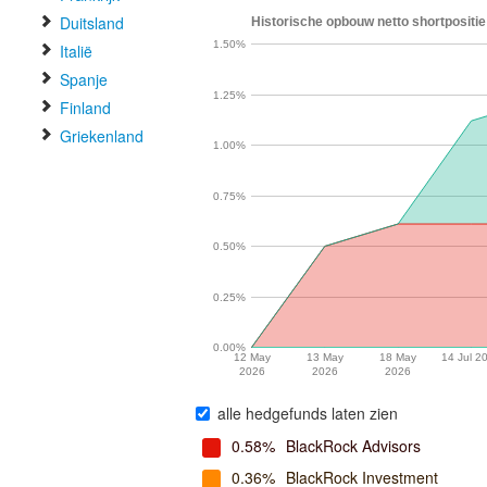
Duitsland
Historische opbouw netto shortpositie
1.50%
Italië
Spanje
1.25%
Finland
Griekenland
1.00%
0.75%
0.50%
0.25%
0.00%
12 May
13 May
18 May
14 Jul 2
2026
2026
2026
alle hedgefunds laten zien
0.58%
BlackRock Advisors
0.36%
BlackRock Investment