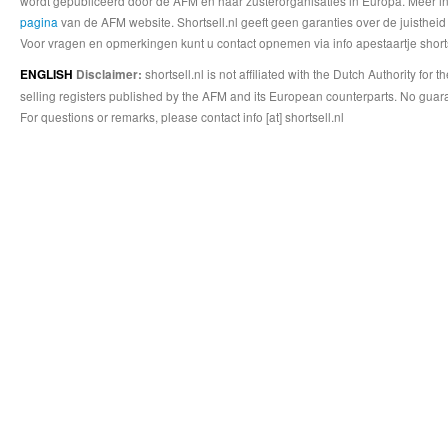
wordt gepubliceerd door de AFM en haar zusterorganisaties in Europa. Meer info
pagina
van de AFM website. Shortsell.nl geeft geen garanties over de juistheid
Voor vragen en opmerkingen kunt u contact opnemen via info apestaartje shorts
shortsell.nl is not affiliated with the Dutch Authority fo
ENGLISH
Disclaimer:
selling registers published by the AFM and its European counterparts. No guara
For questions or remarks, please contact info [at] shortsell.nl