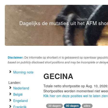
Dagelijks de mutaties uit het AFM short
Disclaimer:
De informatie op shortsell.nl is gebaseerd op openbaar gepubli
based on publicly disclosed short positions and may be incomplete or delaye
Morning note
GECINA
Landen:
Totale netto shortpositie op Aug. 10, 2026
Nederland
Shortposities worden momenteel niet wee
België
Klik hier om deze posities wel te laten zien
Engeland
30 dagen
90 dagen
alles
Frankrijk