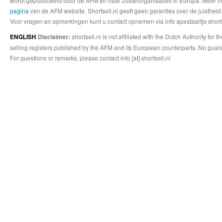
wordt gepubliceerd door de AFM en haar zusterorganisaties in Europa. Meer info
pagina
van de AFM website. Shortsell.nl geeft geen garanties over de juistheid
Voor vragen en opmerkingen kunt u contact opnemen via info apestaartje shorts
shortsell.nl is not affiliated with the Dutch Authority fo
ENGLISH
Disclaimer:
selling registers published by the AFM and its European counterparts. No guara
For questions or remarks, please contact info [at] shortsell.nl