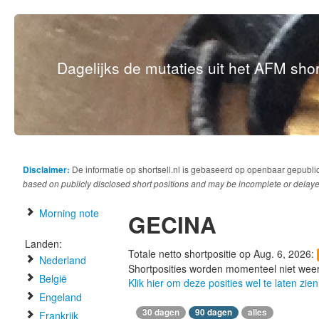
Dagelijks de mutaties uit het AFM short
Disclaimer:
De informatie op shortsell.nl is gebaseerd op openbaar gepubli
based on publicly disclosed short positions and may be incomplete or delaye
Morning note
GECINA
Landen:
Totale netto shortpositie op Aug. 6, 2026:
Nederland
Shortposities worden momenteel niet wee
België
Klik hier om deze posities wel te laten zien
Engeland
30 dagen
90 dagen
alles
Frankrijk