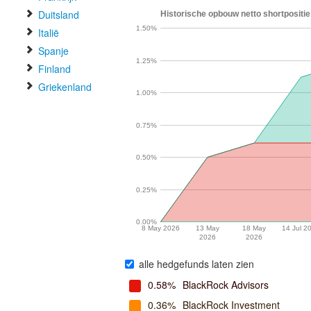
Duitsland
Historische opbouw netto shortpositie
1.50%
Italië
Spanje
1.25%
Finland
Griekenland
1.00%
0.75%
0.50%
0.25%
0.00%
8 May 2026
13 May
18 May
14 Jul 2
2026
2026
alle hedgefunds laten zien
0.58%
BlackRock Advisors
0.36%
BlackRock Investment