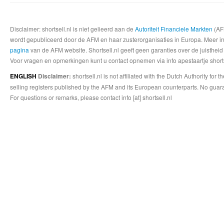
Disclaimer: shortsell.nl is niet gelieerd aan de
Autoriteit Financiele Markten
(AFM
wordt gepubliceerd door de AFM en haar zusterorganisaties in Europa. Meer info
pagina
van de AFM website. Shortsell.nl geeft geen garanties over de juistheid
Voor vragen en opmerkingen kunt u contact opnemen via info apestaartje shorts
shortsell.nl is not affiliated with the Dutch Authority fo
ENGLISH
Disclaimer:
selling registers published by the AFM and its European counterparts. No guara
For questions or remarks, please contact info [at] shortsell.nl