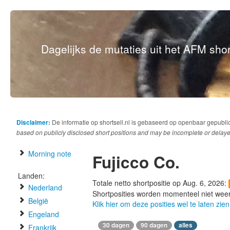
Dagelijks de mutaties uit het AFM short
Disclaimer:
De informatie op shortsell.nl is gebaseerd op openbaar gepubli
based on publicly disclosed short positions and may be incomplete or delaye
Morning note
Fujicco Co.
Landen:
Totale netto shortpositie op Aug. 6, 2026:
Nederland
Shortposities worden momenteel niet wee
België
Klik hier om deze posities wel te laten zien
Engeland
30 dagen
90 dagen
alles
Frankrijk