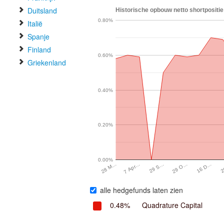
Duitsland
Historische opbouw netto shortpositie 
0.80%
Italië
Spanje
Finland
0.60%
Griekenland
0.40%
0.20%
0.00%
2
16 D…
29 O…
29 S…
7 Apr…
28 M…
alle hedgefunds laten zien
0.48%
Quadrature Capital