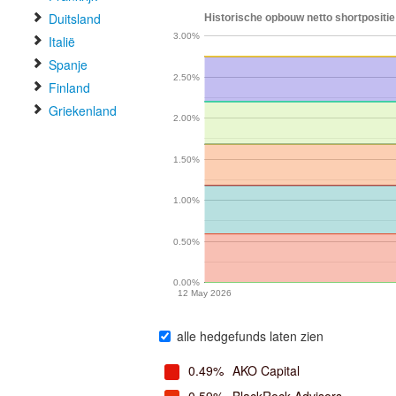
Duitsland
Historische opbouw netto shortpositie
3.00%
Italië
Spanje
2.50%
Finland
Griekenland
2.00%
1.50%
1.00%
0.50%
0.00%
12 May 2026
alle hedgefunds laten zien
0.49%
AKO Capital