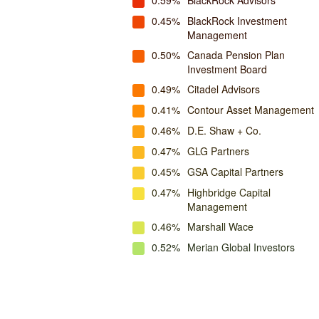
0.59%
BlackRock Advisors
0.45%
BlackRock Investment
Management
0.50%
Canada Pension Plan
Investment Board
0.49%
Citadel Advisors
0.41%
Contour Asset Management
0.46%
D.E. Shaw + Co.
0.47%
GLG Partners
0.45%
GSA Capital Partners
0.47%
Highbridge Capital
Management
0.46%
Marshall Wace
0.52%
Merian Global Investors