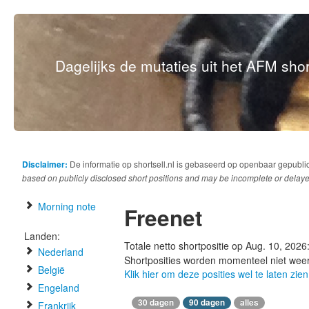
Dagelijks de mutaties uit het AFM short
Disclaimer:
De informatie op shortsell.nl is gebaseerd op openbaar gepubli
based on publicly disclosed short positions and may be incomplete or delaye
Morning note
Freenet
Landen:
Totale netto shortpositie op Aug. 10, 2026
Nederland
Shortposities worden momenteel niet wee
België
Klik hier om deze posities wel te laten zien
Engeland
30 dagen
90 dagen
alles
Frankrijk