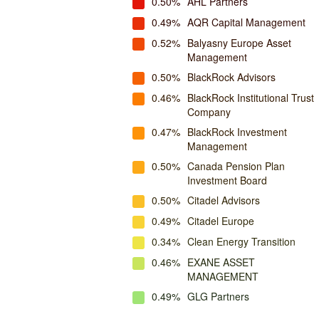
0.50%
AHL Partners
0.49%
AQR Capital Management
0.52%
Balyasny Europe Asset
Management
0.50%
BlackRock Advisors
0.46%
BlackRock Institutional Trust
Company
0.47%
BlackRock Investment
Management
0.50%
Canada Pension Plan
Investment Board
0.50%
Citadel Advisors
0.49%
Citadel Europe
0.34%
Clean Energy Transition
0.46%
EXANE ASSET
MANAGEMENT
0.49%
GLG Partners