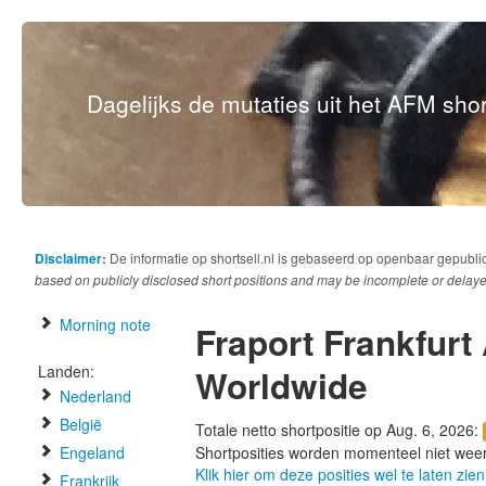
Dagelijks de mutaties uit het AFM short
Disclaimer:
De informatie op shortsell.nl is gebaseerd op openbaar gepubli
based on publicly disclosed short positions and may be incomplete or delaye
Morning note
Fraport Frankfurt
Landen:
Worldwide
Nederland
België
Totale netto shortpositie op Aug. 6, 2026:
Engeland
Shortposities worden momenteel niet wee
Klik hier om deze posities wel te laten zien
Frankrijk