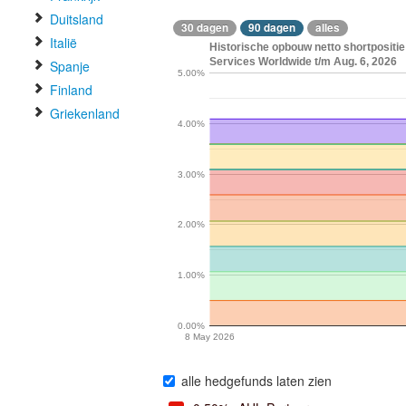
Duitsland
30 dagen
90 dagen
alles
Italië
Historische opbouw netto shortpositie 
Services Worldwide t/m Aug. 6, 2026
Spanje
5.00%
Finland
Griekenland
4.00%
3.00%
2.00%
1.00%
0.00%
8 May 2026
alle hedgefunds laten zien