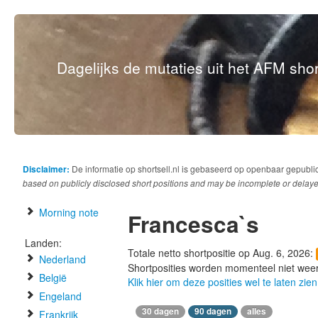
Dagelijks de mutaties uit het AFM short
Disclaimer:
De informatie op shortsell.nl is gebaseerd op openbaar gepubli
based on publicly disclosed short positions and may be incomplete or delaye
Morning note
Francesca`s
Landen:
Totale netto shortpositie op Aug. 6, 2026:
Nederland
Shortposities worden momenteel niet wee
België
Klik hier om deze posities wel te laten zien
Engeland
30 dagen
90 dagen
alles
Frankrijk