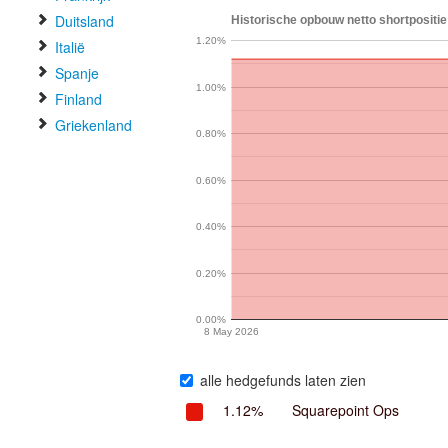
Duitsland
Historische opbouw netto shortpositie
1.20%
Italië
Spanje
1.00%
Finland
Griekenland
0.80%
0.60%
0.40%
0.20%
0.00%
8 May 2026
alle hedgefunds laten zien
1.12%
Squarepoint Ops