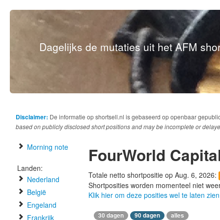
Dagelijks de mutaties uit het AFM short
Disclaimer:
De informatie op shortsell.nl is gebaseerd op openbaar gepubli
based on publicly disclosed short positions and may be incomplete or delaye
Morning note
FourWorld Capit
Landen:
Totale netto shortpositie op Aug. 6, 2026:
Nederland
Shortposities worden momenteel niet wee
België
Klik hier om deze posities wel te laten zien
Engeland
30 dagen
90 dagen
alles
Frankrijk