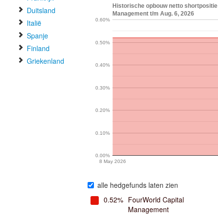
Historische opbouw netto shortpositie
Duitsland
Management t/m Aug. 6, 2026
0.60%
Italië
Spanje
0.50%
Finland
Griekenland
0.40%
0.30%
0.20%
0.10%
0.00%
8 May 2026
alle hedgefunds laten zien
0.52%
FourWorld Capital
Management