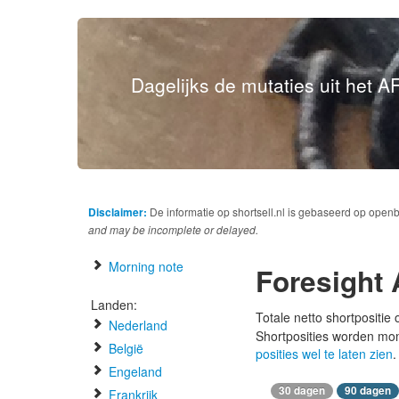
Dagelijks de mutaties uit het AF
Disclaimer:
De informatie op shortsell.nl is gebaseerd op open
and may be incomplete or delayed.
Morning note
Foresight
Landen:
Totale netto shortpositie
Nederland
Shortposities worden mo
België
posities wel te laten zien
.
Engeland
30 dagen
90 dagen
Frankrijk