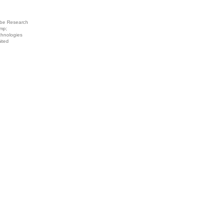
be Research
mp;
chnologies
ited