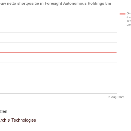
ouw netto shortpositie in Foresight Autonomous Holdings t/m
Qu
&a
Te
Lim
6 Aug 2026
zien
rch & Technologies