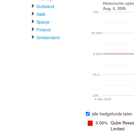
Historische opb
Duitsland
Aug. 6, 2026
100.…
Italië
Spanje
Finland
50.00%
Griekenland
0.00%
-50.0…
-100.…
8 May 2026
alle hedgefunds laten 
0.00%
Qube Resea
Limited