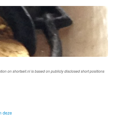
tion on shortsell.nl is based on publicly disclosed short positions
om deze