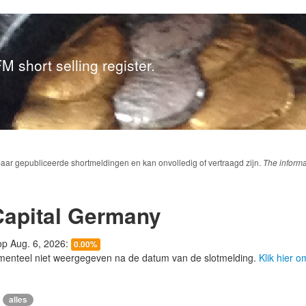
M short selling register.
baar gepubliceerde shortmeldingen en kan onvolledig of vertraagd zijn.
The informa
Capital Germany
 op Aug. 6, 2026:
0.00%
menteel niet weergegeven na de datum van de slotmelding.
Klik hier 
alles