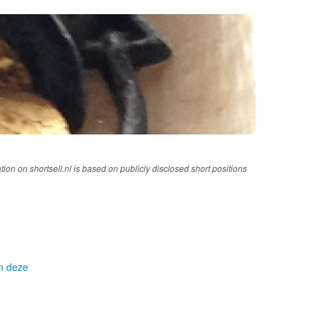
tion on shortsell.nl is based on publicly disclosed short positions
om deze