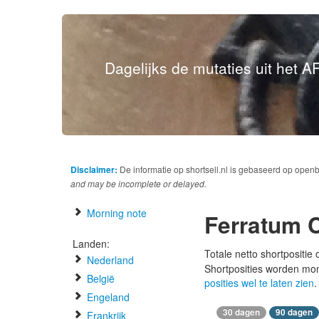
Dagelijks de mutaties uit het AF
Disclaimer:
De informatie op shortsell.nl is gebaseerd op open
and may be incomplete or delayed.
Morning note
Ferratum 
Landen:
Totale netto shortpositie
Nederland
Shortposities worden mo
België
posities wel te laten zien
.
Engeland
30 dagen
90 dagen
Frankrijk