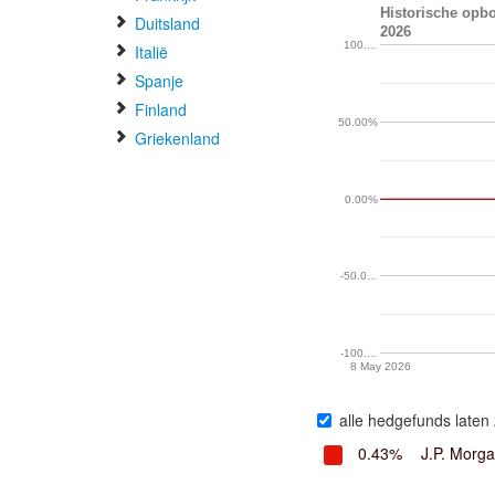
Historische opbo
Duitsland
2026
100.…
Italië
Spanje
Finland
50.00%
Griekenland
0.00%
-50.0…
-100.…
8 May 2026
alle hedgefunds laten 
0.43%
J.P. Morg