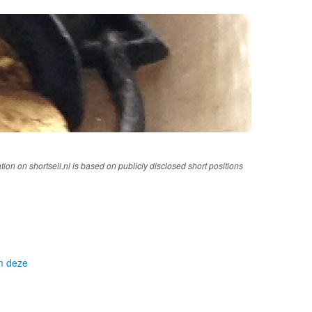
tion on shortsell.nl is based on publicly disclosed short positions
om deze