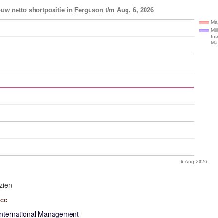
uw netto shortpositie in Ferguson t/m Aug. 6, 2026
Ma
Mil
Int
Ma
6 Aug 2026
zien
ace
International Management