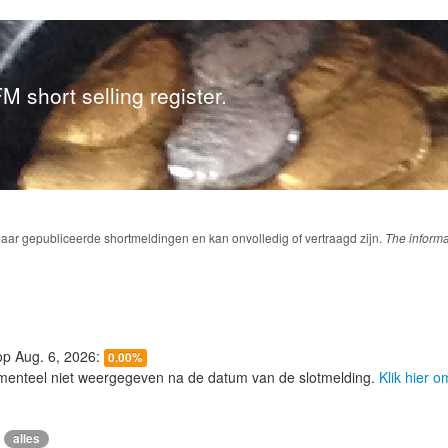
M short selling register.
baar gepubliceerde shortmeldingen en kan onvolledig of vertraagd zijn.
The informa
 op Aug. 6, 2026:
0.00%
menteel niet weergegeven na de datum van de slotmelding.
Klik hier 
alles