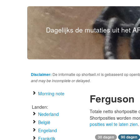
Dagelijks de mutaties uit het AF
Disclaimer:
De informatie op shortsell.nl is gebaseerd op open
and may be incomplete or delayed.
Morning note
Ferguson
Landen:
Totale netto shortpositie
Nederland
Shortposities worden mo
België
posities wel te laten zien
.
Engeland
30 dagen
90 dagen
Frankrijk