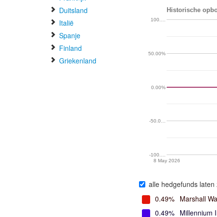
Duitsland
Historische opbo
100.…
Italië
Spanje
Finland
50.00%
Griekenland
0.00%
-50.0…
-100.…
8 May 2026
alle hedgefunds laten 
0.49%
Marshall W
0.49%
Millennium 