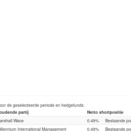
voor de geselecteerde periode en hedgefunds:
oudende partij
Netto shortpositie
arshall Wace
0.49%
Bestaande pos
illennium International Management
0.49%
Bestaande pos