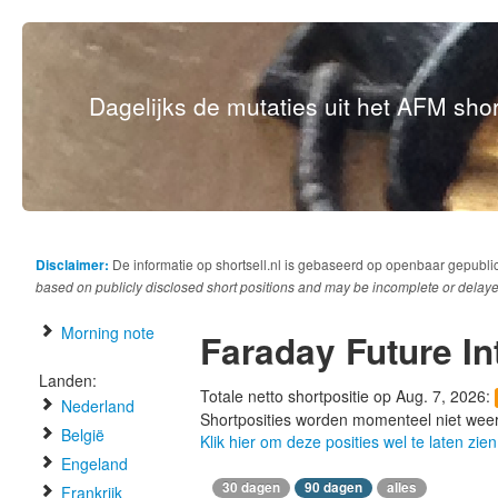
Dagelijks de mutaties uit het AFM short
Disclaimer:
De informatie op shortsell.nl is gebaseerd op openbaar gepubli
based on publicly disclosed short positions and may be incomplete or delaye
Morning note
Faraday Future Int
Landen:
Totale netto shortpositie op Aug. 7, 2026:
Nederland
Shortposities worden momenteel niet wee
België
Klik hier om deze posities wel te laten zien
Engeland
30 dagen
90 dagen
alles
Frankrijk