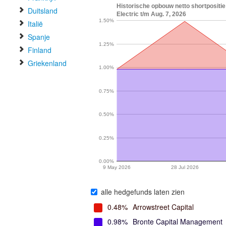
Historische opbouw netto shortpositie 
Duitsland
Electric t/m Aug. 7, 2026
1.50%
Italië
Spanje
1.25%
Finland
Griekenland
1.00%
0.75%
0.50%
0.25%
0.00%
9 May 2026
28 Jul 2026
alle hedgefunds laten zien
0.48%
Arrowstreet Capital
0.98%
Bronte Capital Management