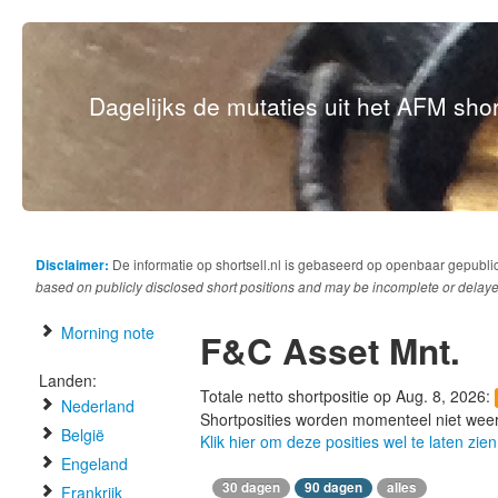
Dagelijks de mutaties uit het AFM short
Disclaimer:
De informatie op shortsell.nl is gebaseerd op openbaar gepubli
based on publicly disclosed short positions and may be incomplete or delaye
Morning note
F&C Asset Mnt.
Landen:
Totale netto shortpositie op Aug. 8, 2026:
Nederland
Shortposities worden momenteel niet wee
België
Klik hier om deze posities wel te laten zien
Engeland
30 dagen
90 dagen
alles
Frankrijk