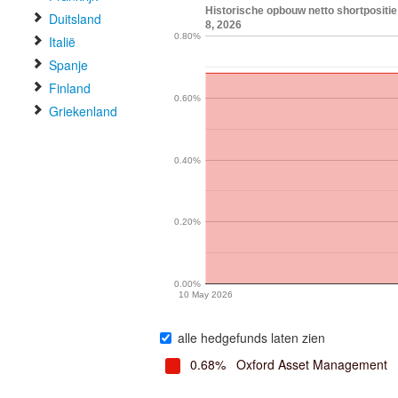
Historische opbouw netto shortpositi
Duitsland
8, 2026
0.80%
Italië
Spanje
Finland
0.60%
Griekenland
0.40%
0.20%
0.00%
10 May 2026
alle hedgefunds laten zien
0.68%
Oxford Asset Management