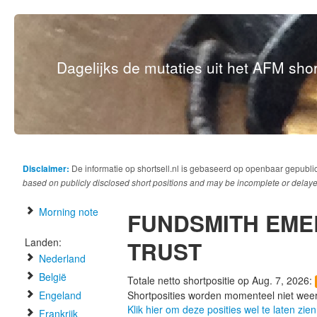
Dagelijks de mutaties uit het AFM short
Disclaimer:
De informatie op shortsell.nl is gebaseerd op openbaar gepubli
based on publicly disclosed short positions and may be incomplete or delaye
Morning note
FUNDSMITH EME
Landen:
TRUST
Nederland
België
Totale netto shortpositie op Aug. 7, 2026:
Engeland
Shortposities worden momenteel niet wee
Klik hier om deze posities wel te laten zien
Frankrijk