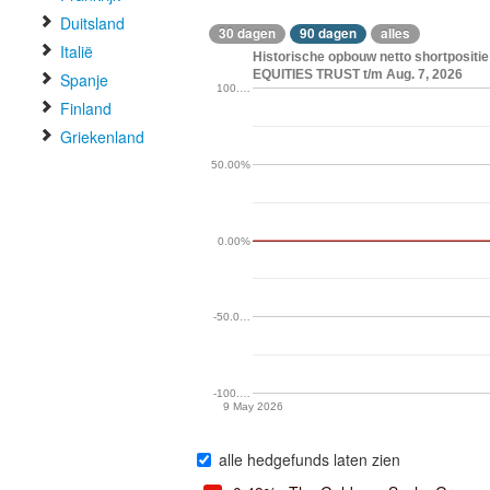
Duitsland
30 dagen
90 dagen
alles
Italië
Historische opbouw netto shortposi
EQUITIES TRUST t/m Aug. 7, 2026
Spanje
100.…
Finland
Griekenland
50.00%
0.00%
-50.0…
-100.…
9 May 2026
alle hedgefunds laten zien