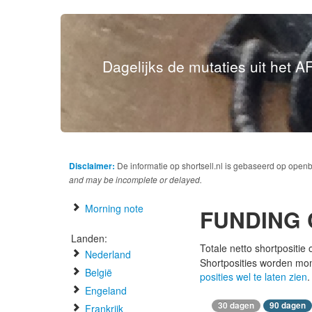
Dagelijks de mutaties uit het AF
Disclaimer:
De informatie op shortsell.nl is gebaseerd op open
and may be incomplete or delayed.
Morning note
FUNDING 
Landen:
Totale netto shortpositie
Nederland
Shortposities worden mo
België
posities wel te laten zien
.
Engeland
30 dagen
90 dagen
Frankrijk