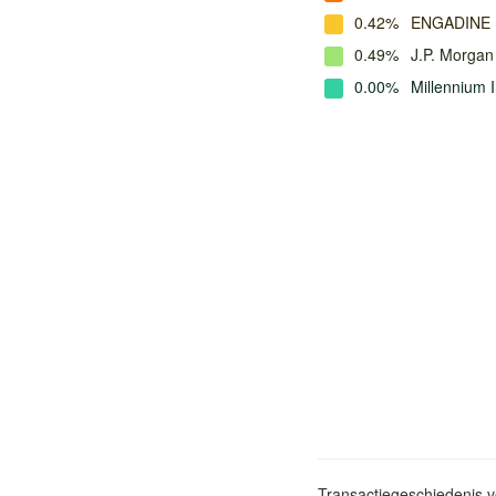
0.42%
ENGADINE
0.49%
J.P. Morga
0.00%
Millennium 
Transactiegeschiedenis 