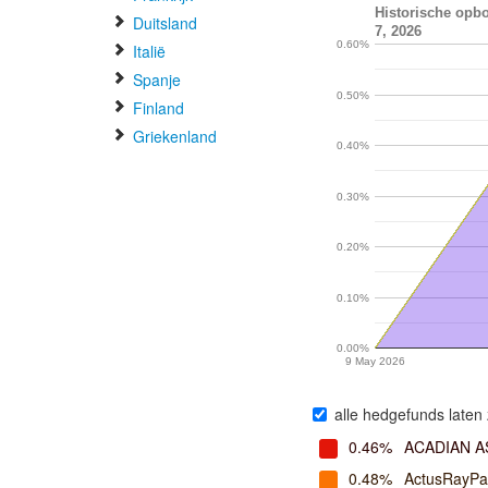
Historische opb
Duitsland
7, 2026
0.60%
Italië
Spanje
0.50%
Finland
Griekenland
0.40%
0.30%
0.20%
0.10%
0.00%
9 May 2026
alle hedgefunds laten 
0.46%
ACADIAN 
0.48%
ActusRayPa