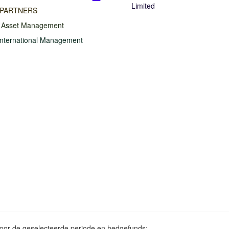
Limited
 PARTNERS
n Asset Management
International Management
voor de geselecteerde periode en hedgefunds: