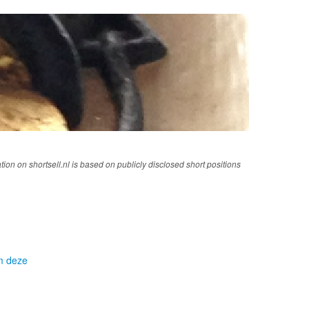
tion on shortsell.nl is based on publicly disclosed short positions
om deze