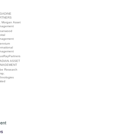
GADINE
RTNERS
. Morgan Asset
nagement
eanwood
ital
nagement
lennium
ernational
nagement
tusRayPartners
ADIAN ASSET
NAGEMENT
be Research
mp;
chnologies
ited
ent
es