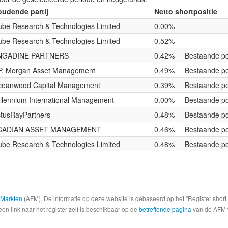
udende partij
Netto shortpositie
be Research & Technologies Limited
0.00%
be Research & Technologies Limited
0.52%
NGADINE PARTNERS
0.42%
Bestaande po
P. Morgan Asset Management
0.49%
Bestaande po
ceanwood Capital Management
0.39%
Bestaande po
llennium International Management
0.00%
Bestaande po
tusRayPartners
0.48%
Bestaande po
CADIAN ASSET MANAGEMENT
0.46%
Bestaande po
be Research & Technologies Limited
0.48%
Bestaande po
e Markten
(AFM). De informatie op deze website is gebaseerd op het "Register shor
een link naar het register zelf is beschikbaar op de
betreffende pagina
van de AFM we