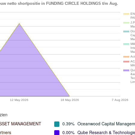
ouw netto shortpositie in FUNDING CIRCLE HOLDINGS t/m Aug.
EN
PA
J.P
Ma
Oc
Cap
Ma
Mil
Int
Ma
Ac
AC
MA
Qu
&a
Te
Lim
12 May 2026
18 May 2026
7 Aug 2026
zien
ASSET MANAGEMENT
0.39%
Oceanwood Capital Managem
rtners
0.00%
Qube Research & Technologi