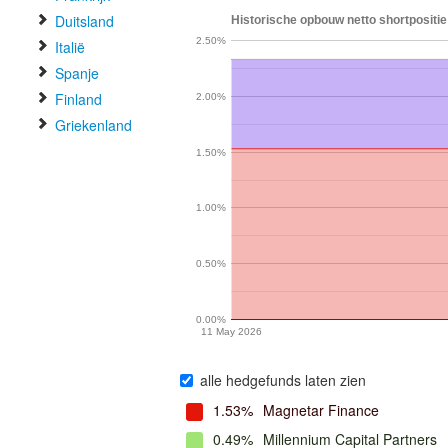
Duitsland
Historische opbouw netto shortpositi
2.50%
Italië
Spanje
Finland
2.00%
Griekenland
1.50%
1.00%
0.50%
0.00%
11 May 2026
alle hedgefunds laten zien
1.53%
Magnetar Finance
0.49%
Millennium Capital Partners