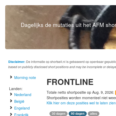
Dagelijks de mutaties uit het AFM short
Disclaimer:
De informatie op shortsell.nl is gebaseerd op openbaar gepubli
based on publicly disclosed short positions and may be incomplete or delaye
Morning note
FRONTLINE
Landen:
Totale netto shortpositie op Aug. 9, 2026:
Nederland
Shortposities worden momenteel niet wee
België
Klik hier om deze posities wel te laten zien
Engeland
30 dagen
90 dagen
alles
Frankrijk