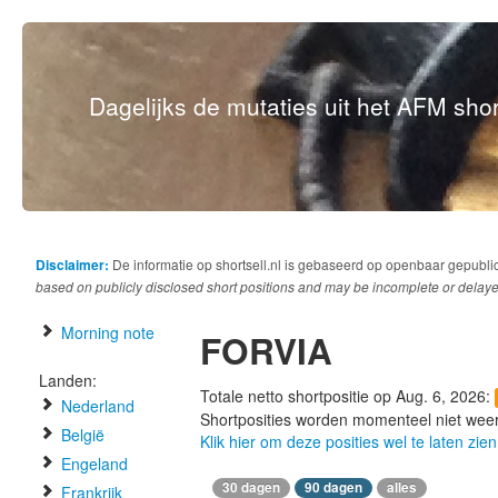
Dagelijks de mutaties uit het AFM short
Disclaimer:
De informatie op shortsell.nl is gebaseerd op openbaar gepubli
based on publicly disclosed short positions and may be incomplete or delaye
Morning note
FORVIA
Landen:
Totale netto shortpositie op Aug. 6, 2026:
Nederland
Shortposities worden momenteel niet wee
België
Klik hier om deze posities wel te laten zien
Engeland
30 dagen
90 dagen
alles
Frankrijk