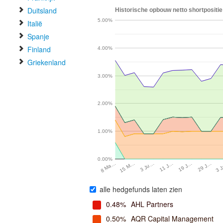
Duitsland
Historische opbouw netto shortpositie
5.00%
Italië
Spanje
Finland
4.00%
Griekenland
3.00%
2.00%
1.00%
0.00%
29 J…
11 J…
15 M…
3 
19 J…
3 Ju…
8 Ma…
alle hedgefunds laten zien
0.48%
AHL Partners
0.50%
AQR Capital Management