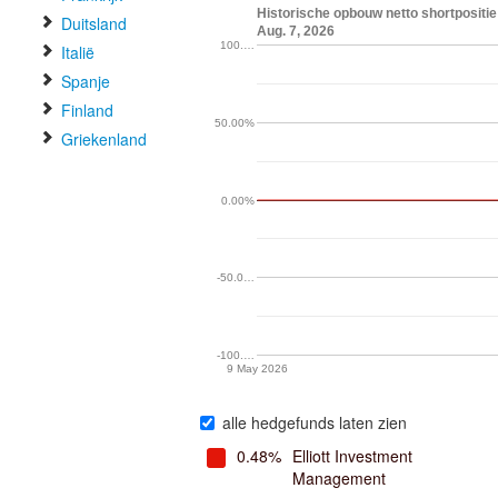
Historische opbouw netto shortposi
Duitsland
Aug. 7, 2026
100.…
Italië
Spanje
Finland
50.00%
Griekenland
0.00%
-50.0…
-100.…
9 May 2026
alle hedgefunds laten zien
0.48%
Elliott Investment
Management