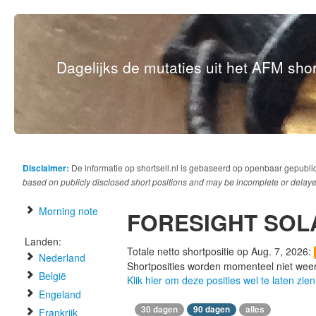
Dagelijks de mutaties uit het AFM short
Disclaimer:
De informatie op shortsell.nl is gebaseerd op openbaar gepubli
based on publicly disclosed short positions and may be incomplete or delaye
Morning note
FORESIGHT SOL
Landen:
Totale netto shortpositie op Aug. 7, 2026:
Nederland
Shortposities worden momenteel niet wee
België
Klik hier om deze posities wel te laten zien
Engeland
30 dagen
90 dagen
alles
Frankrijk