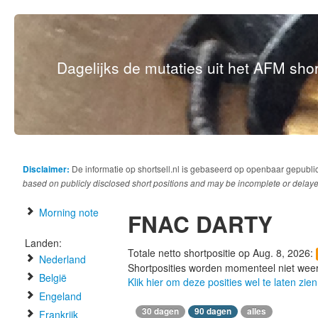
Dagelijks de mutaties uit het AFM short
Disclaimer:
De informatie op shortsell.nl is gebaseerd op openbaar gepubli
based on publicly disclosed short positions and may be incomplete or delaye
Morning note
FNAC DARTY
Landen:
Totale netto shortpositie op Aug. 8, 2026:
Nederland
Shortposities worden momenteel niet wee
België
Klik hier om deze posities wel te laten zien
Engeland
30 dagen
90 dagen
alles
Frankrijk