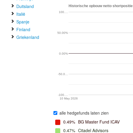
Duitsland
Historische opbouw netto shortpositi
100.…
Italië
Spanje
Finland
50.00%
Griekenland
0.00%
-50.0…
-100.…
10 May 2026
alle hedgefunds laten zien
0.49%
BG Master Fund ICAV
0.47%
Citadel Advisors