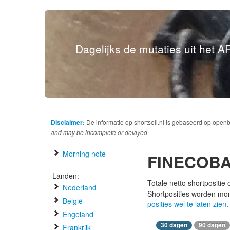
Dagelijks de mutaties uit het AF
Disclaimer:
De informatie op shortsell.nl is gebaseerd op open
and may be incomplete or delayed.
Morning note
FINECOBA
Landen:
Totale netto shortpositie
Nederland
Shortposities worden mo
België
posities wel te laten zien
.
Engeland
30 dagen
90 dagen
Frankrijk