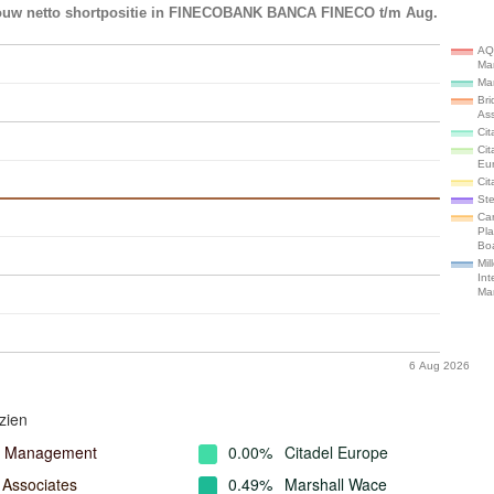
ouw netto shortpositie in FINECOBANK BANCA FINECO t/m Aug.
AQ
Ma
Ma
Br
As
Cit
Cit
Eu
Cit
St
Ca
Pl
Bo
Mil
Int
Ma
6 Aug 2026
zien
l Management
0.00%
Citadel Europe
 Associates
0.49%
Marshall Wace