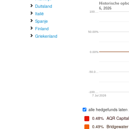
Historische opb
Duitsland
6, 2026
100.…
Italië
Spanje
Finland
50.00%
Griekenland
0.00%
-50.0…
-100.…
7 Jul 2026
alle hedgefunds laten 
0.48%
AQR Capita
0.49%
Bridgewater