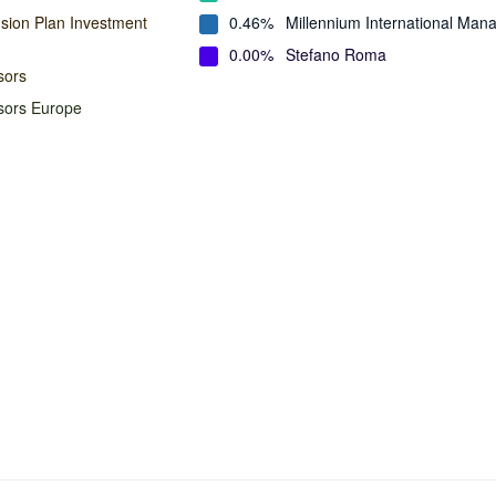
ion Plan Investment
0.46%
Millennium International Ma
0.00%
Stefano Roma
sors
isors Europe