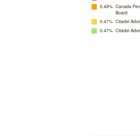
0.49%
Canada Pens
Board
0.47%
Citadel Advi
0.47%
Citadel Adv