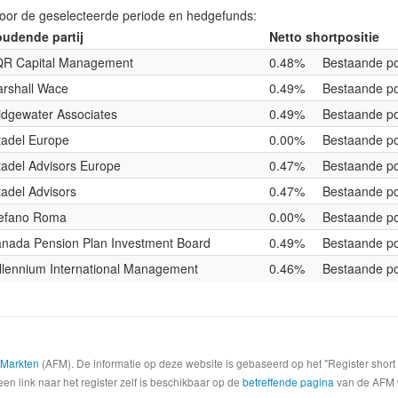
voor de geselecteerde periode en hedgefunds:
udende partij
Netto shortpositie
R Capital Management
0.48%
Bestaande po
rshall Wace
0.49%
Bestaande po
idgewater Associates
0.49%
Bestaande po
tadel Europe
0.00%
Bestaande po
tadel Advisors Europe
0.47%
Bestaande po
tadel Advisors
0.47%
Bestaande po
efano Roma
0.00%
Bestaande po
nada Pension Plan Investment Board
0.49%
Bestaande po
llennium International Management
0.46%
Bestaande po
e Markten
(AFM). De informatie op deze website is gebaseerd op het "Register shor
een link naar het register zelf is beschikbaar op de
betreffende pagina
van de AFM we