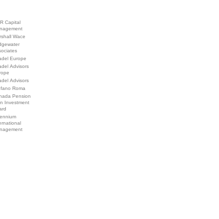
R Capital
nagement
rshall Wace
idgewater
sociates
adel Europe
adel Advisors
rope
adel Advisors
efano Roma
nada Pension
an Investment
ard
lennium
ernational
nagement