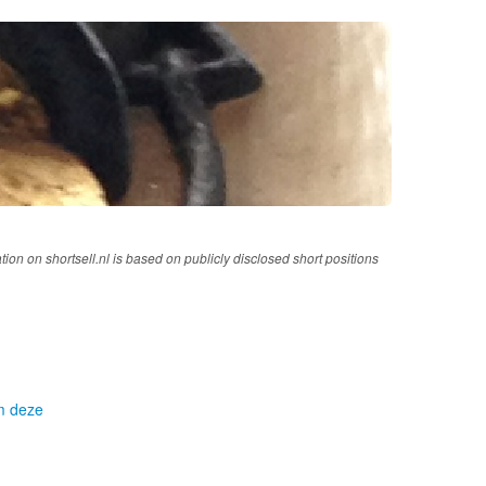
tion on shortsell.nl is based on publicly disclosed short positions
om deze