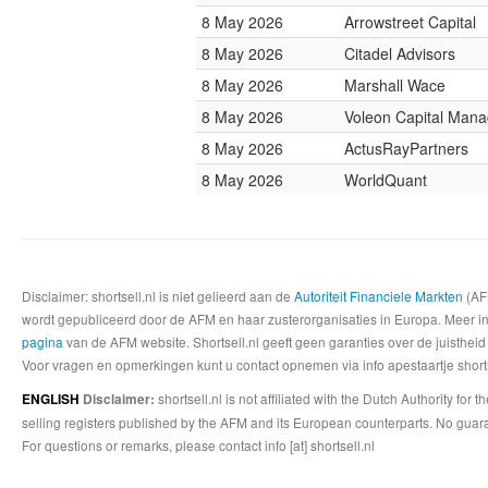
8 May 2026
Arrowstreet Capital
8 May 2026
Citadel Advisors
8 May 2026
Marshall Wace
8 May 2026
Voleon Capital Man
8 May 2026
ActusRayPartners
8 May 2026
WorldQuant
Disclaimer: shortsell.nl is niet gelieerd aan de
Autoriteit Financiele Markten
(AFM
wordt gepubliceerd door de AFM en haar zusterorganisaties in Europa. Meer info
pagina
van de AFM website. Shortsell.nl geeft geen garanties over de juistheid
Voor vragen en opmerkingen kunt u contact opnemen via info apestaartje shorts
shortsell.nl is not affiliated with the Dutch Authority fo
ENGLISH
Disclaimer:
selling registers published by the AFM and its European counterparts. No guara
For questions or remarks, please contact info [at] shortsell.nl