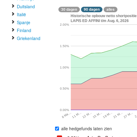
Duitsland
30 dagen
90 dagen
alles
Italië
Historische opbouw netto shortpositi
LAPIS ED AFFINI t/m Aug. 6, 2026
Spanje
2.00%
Finland
Griekenland
1.50%
1.00%
0.50%
0.00%
12 M…
21 M…
11 M…
19 M…
2
8 Ma…
15 M…
27 M…
alle hedgefunds laten zien