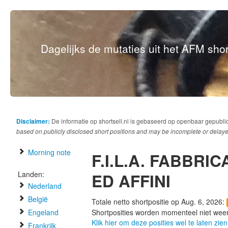
Dagelijks de mutaties uit het AFM short
Disclaimer:
De informatie op shortsell.nl is gebaseerd op openbaar gepubli
based on publicly disclosed short positions and may be incomplete or delaye
Morning note
F.I.L.A. FABBRIC
Landen:
ED AFFINI
Nederland
België
Totale netto shortpositie op Aug. 6, 2026:
Engeland
Shortposities worden momenteel niet wee
Klik hier om deze posities wel te laten zien
Frankrijk