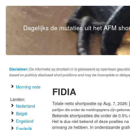
Dagelijks de mutaties uit het AFM short
Disclaimer:
De informatie op shortsell.nl is gebaseerd op openbaar gepubli
based on publicly disclosed short positions and may be incomplete or delaye
Morning note
FIDIA
Landen:
Totale netto shortpositie op Aug. 7, 2026:
Nederland
partijen die onder de meldingsgrens zijn gekome
België
Bekende shortposities die onder de 0.5% 
Engeland
Het is dus niet bekend of deze posities n
omvang ze hebben. In onderstaande graf
Frankrijk