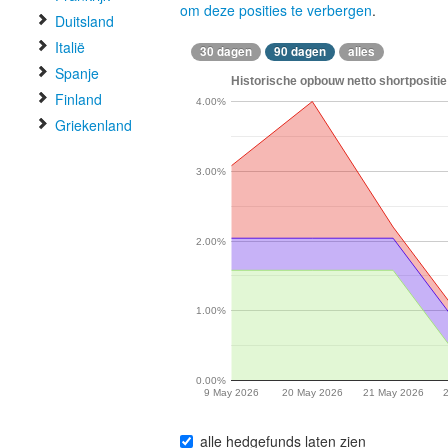
om deze posities te verbergen
.
Duitsland
Italië
30 dagen
90 dagen
alles
Spanje
Historische opbouw netto shortpositie 
Finland
4.00%
Griekenland
3.00%
2.00%
1.00%
0.00%
9 May 2026
20 May 2026
21 May 2026
alle hedgefunds laten zien