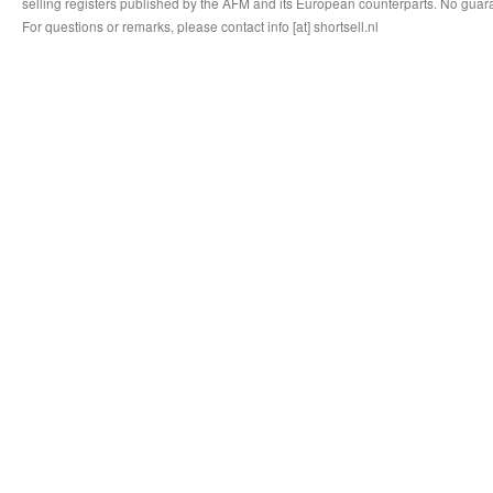
selling registers published by the AFM and its European counterparts. No guara
For questions or remarks, please contact info [at] shortsell.nl