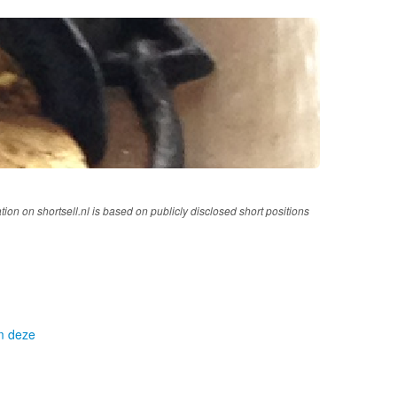
tion on shortsell.nl is based on publicly disclosed short positions
om deze