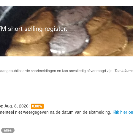
M short selling register.
baar gepubliceerde shortmeldingen en kan onvolledig of vertraagd zijn.
The informa
 op Aug. 8, 2026:
0.00%
menteel niet weergegeven na de datum van de slotmelding.
Klik hier 
alles