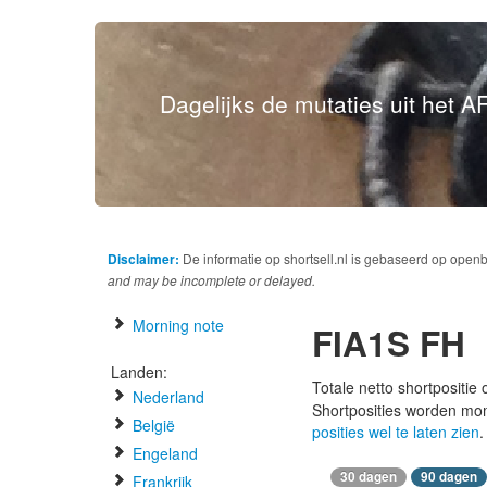
Dagelijks de mutaties uit het AF
Disclaimer:
De informatie op shortsell.nl is gebaseerd op open
and may be incomplete or delayed.
Morning note
FIA1S FH
Landen:
Totale netto shortpositie
Nederland
Shortposities worden mo
België
posities wel te laten zien
.
Engeland
30 dagen
90 dagen
Frankrijk