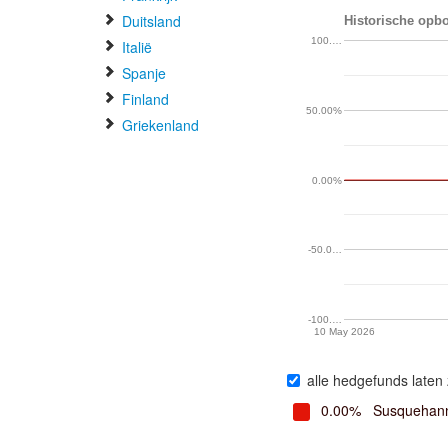
Duitsland
Historische opbo
100.…
Italië
Spanje
Finland
50.00%
Griekenland
0.00%
-50.0…
-100.…
10 May 2026
alle hedgefunds laten 
0.00%
Susquehanna