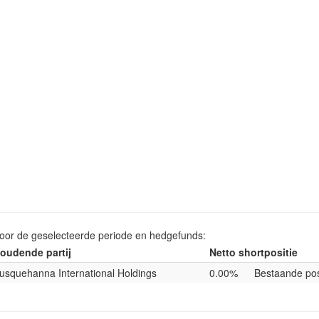
voor de geselecteerde periode en hedgefunds:
oudende partij
Netto shortpositie
usquehanna International Holdings
0.00%
Bestaande pos