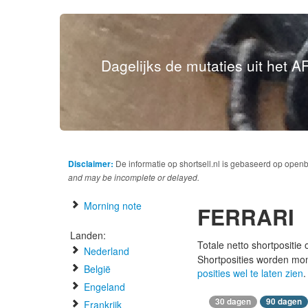
Dagelijks de mutaties uit het AF
Disclaimer:
De informatie op shortsell.nl is gebaseerd op open
and may be incomplete or delayed.
Morning note
FERRARI
Landen:
Totale netto shortpositie
Nederland
Shortposities worden mo
België
posities wel te laten zien
.
Engeland
30 dagen
90 dagen
Frankrijk