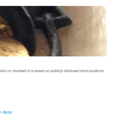
tion on shortsell.nl is based on publicly disclosed short positions
om deze