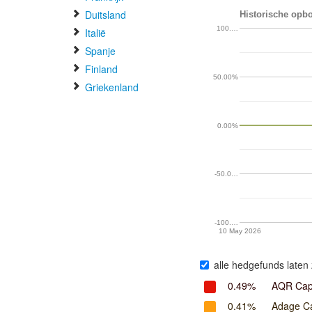
Duitsland
Historische opbo
100.…
Italië
Spanje
Finland
50.00%
Griekenland
0.00%
-50.0…
-100.…
10 May 2026
alle hedgefunds laten 
0.49%
AQR Cap
0.41%
Adage C