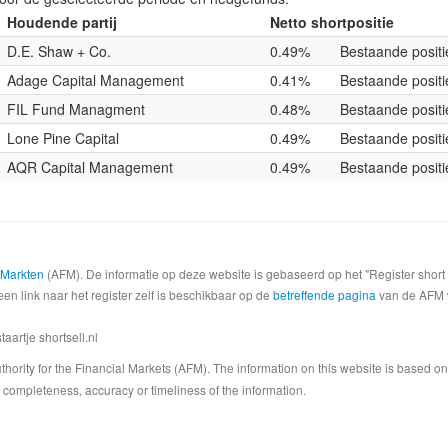
Houdende partij
Netto shortpositie
D.E. Shaw + Co.
0.49%
Bestaande positi
Adage Capital Management
0.41%
Bestaande positi
FIL Fund Managment
0.48%
Bestaande positi
Lone Pine Capital
0.49%
Bestaande positi
AQR Capital Management
0.49%
Bestaande positi
e Markten
(AFM). De informatie op deze website is gebaseerd op het "Register shor
een link naar het register zelf is beschikbaar op de
betreffende pagina
van de AFM we
artje shortsell.nl
 Authority for the Financial Markets (AFM). The information on this website is based o
completeness, accuracy or timeliness of the information.