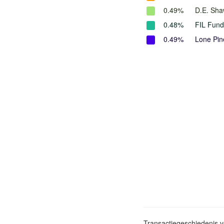
0.49%
D.E. Sha
0.48%
FIL Fun
0.49%
Lone Pin
Transactiegeschiedenis 