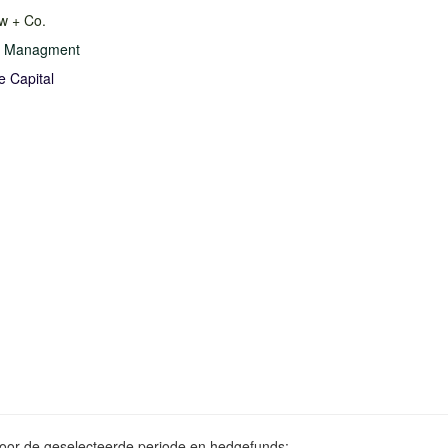
w + Co.
d Managment
e Capital
voor de geselecteerde periode en hedgefunds: