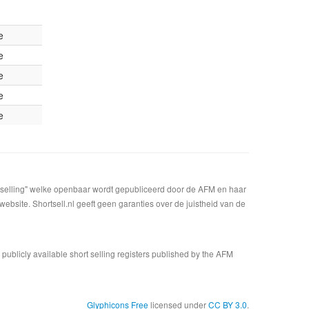
e
e
e
e
e
t selling" welke openbaar wordt gepubliceerd door de AFM en haar
bsite. Shortsell.nl geeft geen garanties over de juistheid van de
n publicly available short selling registers published by the AFM
Glyphicons Free
licensed under
CC BY 3.0
.