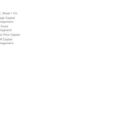
E. Shaw + Co.
age Capital
nagement
L Fund
nagment
e Pine Capital
R Capital
nagement