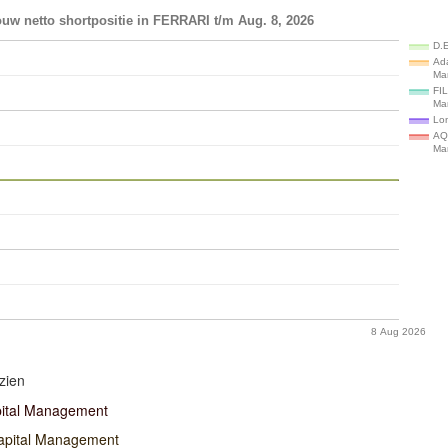
uw netto shortpositie in FERRARI t/m Aug. 8, 2026
D.
Ad
Ma
FI
Ma
Lon
AQ
Ma
8 Aug 2026
zien
ital Management
apital Management