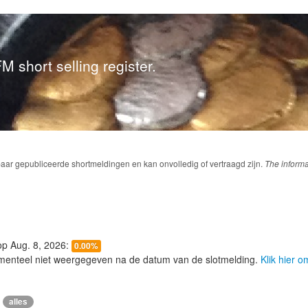
M short selling register.
baar gepubliceerde shortmeldingen en kan onvolledig of vertraagd zijn.
The informa
 op Aug. 8, 2026:
0.00%
menteel niet weergegeven na de datum van de slotmelding.
Klik hier 
alles