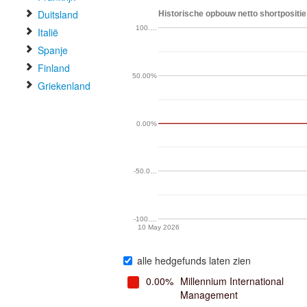
Duitsland
Historische opbouw netto shortpositi
100.…
Italië
Spanje
Finland
50.00%
Griekenland
0.00%
-50.0…
-100.…
10 May 2026
alle hedgefunds laten zien
0.00%
Millennium International
Management