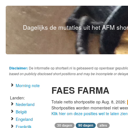
Dagelijks de mutaties uit het AFM short
Disclaimer:
De informatie op shortsell.nl is gebaseerd op openbaar gepubli
based on publicly disclosed short positions and may be incomplete or delaye
Morning note
FAES FARMA
Landen:
Totale netto shortpositie op Aug. 8, 2026:
Nederland
Shortposities worden momenteel niet wee
België
Klik hier om deze posities wel te laten zien
Engeland
30 dagen
90 dagen
alles
Frankrijk