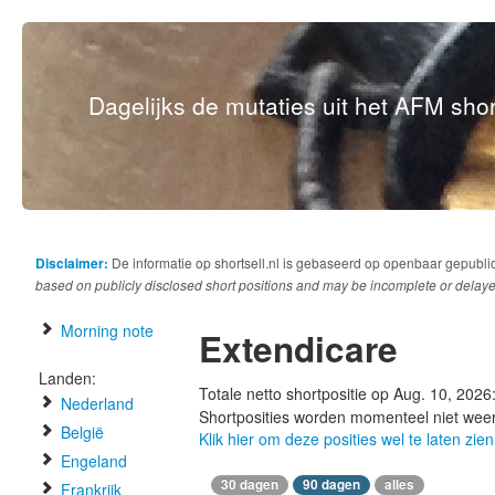
Dagelijks de mutaties uit het AFM short
Disclaimer:
De informatie op shortsell.nl is gebaseerd op openbaar gepubli
based on publicly disclosed short positions and may be incomplete or delaye
Morning note
Extendicare
Landen:
Totale netto shortpositie op Aug. 10, 2026
Nederland
Shortposities worden momenteel niet wee
België
Klik hier om deze posities wel te laten zien
Engeland
30 dagen
90 dagen
alles
Frankrijk