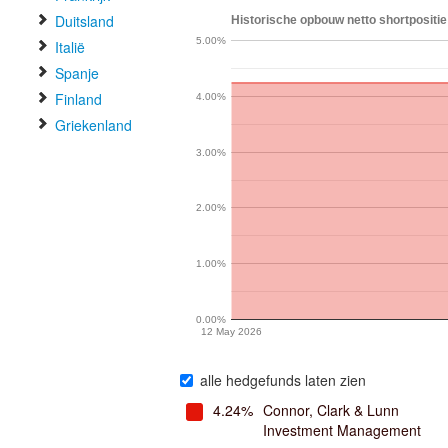
Duitsland
Historische opbouw netto shortpositie
5.00%
Italië
Spanje
Finland
4.00%
Griekenland
3.00%
2.00%
1.00%
0.00%
12 May 2026
alle hedgefunds laten zien
4.24%
Connor, Clark & Lunn
Investment Management