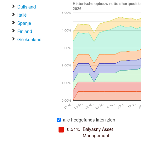
Historische opbouw netto shortpositie 
Duitsland
2026
5.00%
Italië
Spanje
Finland
4.00%
Griekenland
3.00%
2.00%
1.00%
0.00%
21 M…
12 J…
15 M…
5 Ju…
2
10 M…
27 M…
17 J…
alle hedgefunds laten zien
0.54%
Balyasny Asset
Management