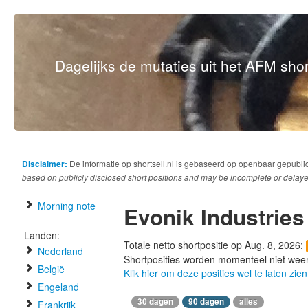
Dagelijks de mutaties uit het AFM short
Disclaimer:
De informatie op shortsell.nl is gebaseerd op openbaar gepubli
based on publicly disclosed short positions and may be incomplete or delaye
Morning note
Evonik Industries
Landen:
Totale netto shortpositie op Aug. 8, 2026:
Nederland
Shortposities worden momenteel niet wee
België
Klik hier om deze posities wel te laten zien
Engeland
30 dagen
90 dagen
alles
Frankrijk