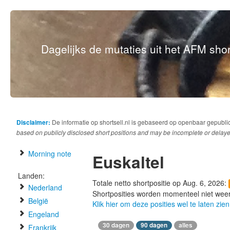
Dagelijks de mutaties uit het AFM short
Disclaimer:
De informatie op shortsell.nl is gebaseerd op openbaar gepubli
based on publicly disclosed short positions and may be incomplete or delaye
Morning note
Euskaltel
Landen:
Totale netto shortpositie op Aug. 6, 2026:
Nederland
Shortposities worden momenteel niet wee
België
Klik hier om deze posities wel te laten zien
Engeland
30 dagen
90 dagen
alles
Frankrijk