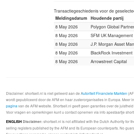
Transactiegeschiedenis voor de geselect
Meldingsdatum
Houdende partij
8 May 2026
Polygon Global Partne
8 May 2026
SFM UK Management
8 May 2026
J.P. Morgan Asset Ma
8 May 2026
BlackRock Investmen
8 May 2026
Arrowstreet Capital
Disclaimer: shortsell.nl is niet gelieerd aan de
Autoriteit Financiele Markten
(AFM
wordt gepubliceerd door de AFM en haar zusterorganisaties in Europa. Meer info
pagina
van de AFM website. Shortsell.nl geeft geen garanties over de juistheid
Voor vragen en opmerkingen kunt u contact opnemen via info apestaartje shorts
shortsell.nl is not affiliated with the Dutch Authority fo
ENGLISH
Disclaimer:
selling registers published by the AFM and its European counterparts. No guara