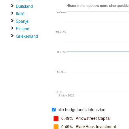
Duitsland
Historische opbouw netto shortpositie 
100.…
Italië
Spanje
Finland
50.00%
Griekenland
0.00%
-50.0…
-100.…
8 May 2026
alle hedgefunds laten zien
0.49%
Arrowstreet Capital
0.49%
BlackRock Investment