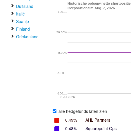
Historische opbouw netto shortpositie
Duitsland
Corporation t/m Aug. 7, 2026
100.…
Italië
Spanje
Finland
50.00%
Griekenland
0.00%
-50.0…
-100.…
8 Jul 2026
alle hedgefunds laten zien
0.49%
AHL Partners
0.48%
Squarepoint Ops