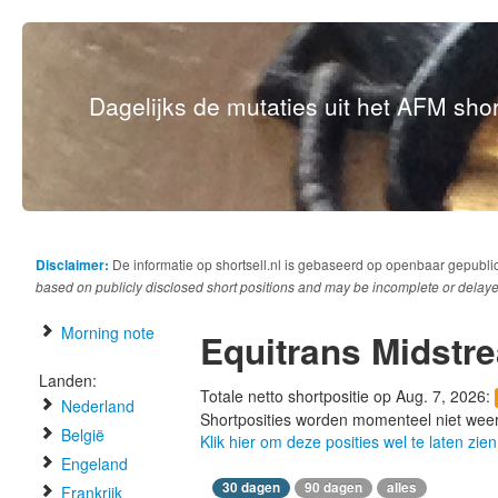
Dagelijks de mutaties uit het AFM short
Disclaimer:
De informatie op shortsell.nl is gebaseerd op openbaar gepubli
based on publicly disclosed short positions and may be incomplete or delaye
Morning note
Equitrans Midstr
Landen:
Totale netto shortpositie op Aug. 7, 2026:
Nederland
Shortposities worden momenteel niet wee
België
Klik hier om deze posities wel te laten zien
Engeland
30 dagen
90 dagen
alles
Frankrijk