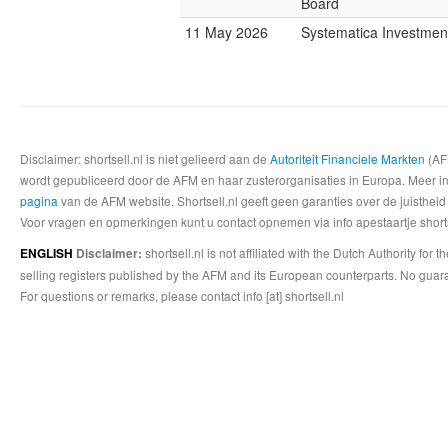
Board
11 May 2026
Systematica Investmen
Disclaimer: shortsell.nl is niet gelieerd aan de
Autoriteit Financiele Markten
(AFM
wordt gepubliceerd door de AFM en haar zusterorganisaties in Europa. Meer info
pagina
van de AFM website. Shortsell.nl geeft geen garanties over de juistheid
Voor vragen en opmerkingen kunt u contact opnemen via info apestaartje shorts
shortsell.nl is not affiliated with the Dutch Authority fo
ENGLISH
Disclaimer:
selling registers published by the AFM and its European counterparts. No guara
For questions or remarks, please contact info [at] shortsell.nl