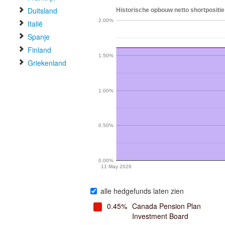
Duitsland
Historische opbouw netto shortpositie
2.00%
Italië
Spanje
Finland
1.50%
Griekenland
1.00%
0.50%
0.00%
11 May 2026
alle hedgefunds laten zien
0.45%
Canada Pension Plan
Investment Board