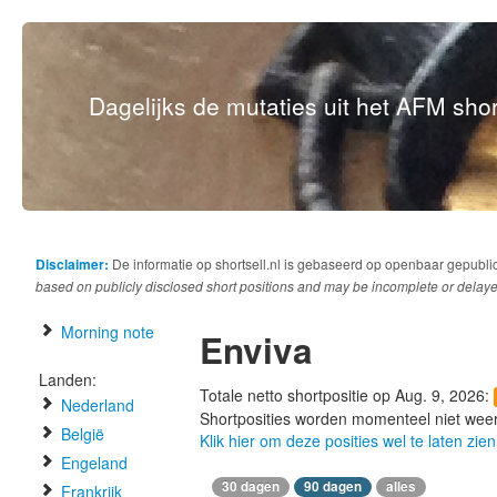
Dagelijks de mutaties uit het AFM short
Disclaimer:
De informatie op shortsell.nl is gebaseerd op openbaar gepubli
based on publicly disclosed short positions and may be incomplete or delaye
Morning note
Enviva
Landen:
Totale netto shortpositie op Aug. 9, 2026:
Nederland
Shortposities worden momenteel niet wee
België
Klik hier om deze posities wel te laten zien
Engeland
30 dagen
90 dagen
alles
Frankrijk