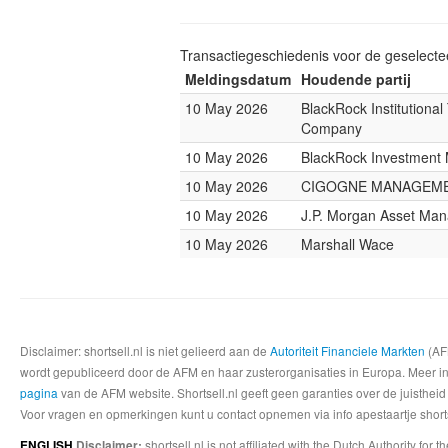
Transactiegeschiedenis voor de geselect
Meldingsdatum
Houdende partij
10 May 2026
BlackRock Institutional
Company
10 May 2026
BlackRock Investmen
10 May 2026
CIGOGNE MANAGEM
10 May 2026
J.P. Morgan Asset Ma
10 May 2026
Marshall Wace
Disclaimer: shortsell.nl is niet gelieerd aan de
Autoriteit Financiele Markten
(AFM
wordt gepubliceerd door de AFM en haar zusterorganisaties in Europa. Meer info
pagina
van de AFM website. Shortsell.nl geeft geen garanties over de juistheid
Voor vragen en opmerkingen kunt u contact opnemen via info apestaartje shorts
shortsell.nl is not affiliated with the Dutch Authority fo
ENGLISH
Disclaimer: