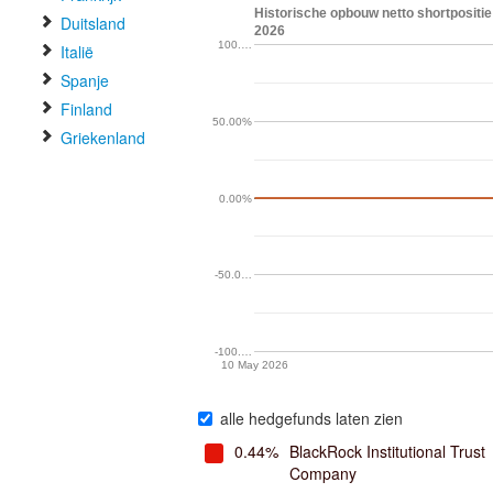
Historische opbouw netto shortpositie
Duitsland
2026
100.…
Italië
Spanje
Finland
50.00%
Griekenland
0.00%
-50.0…
-100.…
10 May 2026
alle hedgefunds laten zien
0.44%
BlackRock Institutional Trust
Company