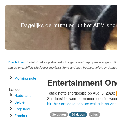
Dagelijks de mutaties uit het AFM short
Disclaimer:
De informatie op shortsell.nl is gebaseerd op openbaar gepubli
based on publicly disclosed short positions and may be incomplete or delaye
Morning note
Entertainment On
Landen:
Totale netto shortpositie op Aug. 8, 2026:
Nederland
Shortposities worden momenteel niet wee
België
Klik hier om deze posities wel te laten zien
Engeland
30 dagen
90 dagen
alles
Frankrijk