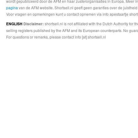
wordt gepubliceerd door de AFM en haar zusterorganisaties in Europa. Meer info
pagina
van de AFM website. Shortsell.nl geeft geen garanties over de juistheid
Voor vragen en opmerkingen kunt u contact opnemen via info apestaartje shorts
shortsell.nl is not affiliated with the Dutch Authority fo
ENGLISH
Disclaimer:
selling registers published by the AFM and its European counterparts. No guara
For questions or remarks, please contact info [at] shortsell.nl