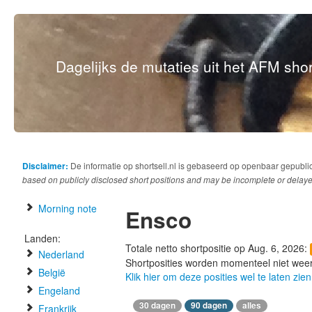
Dagelijks de mutaties uit het AFM short
Disclaimer:
De informatie op shortsell.nl is gebaseerd op openbaar gepubli
based on publicly disclosed short positions and may be incomplete or delaye
Morning note
Ensco
Landen:
Totale netto shortpositie op Aug. 6, 2026:
Nederland
Shortposities worden momenteel niet wee
België
Klik hier om deze posities wel te laten zien
Engeland
30 dagen
90 dagen
alles
Frankrijk