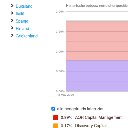
Duitsland
Historische opbouw netto shortpositie
2.00%
Italië
Spanje
Finland
1.50%
Griekenland
1.00%
0.50%
0.00%
8 May 2026
alle hedgefunds laten zien
0.99%
AQR Capital Management
0.17%
Discovery Capital