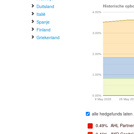
Duitsland
Historische opbo
4.00%
Italië
Spanje
Finland
3.00%
Griekenland
2.00%
1.00%
0.00%
9 May 2026
26 May 20
alle hedgefunds laten 
0.49%
AHL Partner