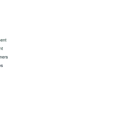
ment
nt
ners
es