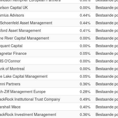
rlson Capital UK
0.00%
Bestaande po
mius Advisors
0.44%
Bestaande po
 Schoenfeld Asset Management
0.44%
Bestaande po
ford Asset Management
0.41%
Bestaande po
ne River Capital Management
0.00%
Bestaande po
quant Capital
0.00%
Bestaande po
gnetar Finance
0.05%
Bestaande po
BS O'Connor
0.00%
Bestaande po
nk of Montreal
0.00%
Bestaande po
te Lake Capital Management
0.05%
Bestaande po
ni Partners
0.36%
Bestaande po
h-Ziff Management Europe
0.28%
Bestaande po
ackRock Institutional Trust Company
0.49%
Bestaande po
rshall Wace
0.40%
Bestaande po
ackRock Investment Management
0.36%
Bestaande po