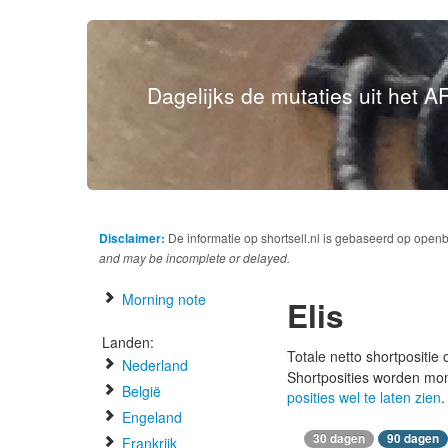
Dagelijks de mutaties uit het AF
Disclaimer:
De informatie op shortsell.nl is gebaseerd op open
and may be incomplete or delayed.
Morning note
Elis
Landen:
Totale netto shortpositie
Nederland
Shortposities worden mo
België
posities wel te laten zien
.
Engeland
30 dagen
90 dagen
Frankrijk