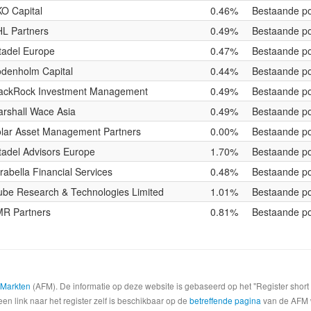
O Capital
0.46%
Bestaande po
L Partners
0.49%
Bestaande po
tadel Europe
0.47%
Bestaande po
denholm Capital
0.44%
Bestaande po
ackRock Investment Management
0.49%
Bestaande po
rshall Wace Asia
0.49%
Bestaande po
lar Asset Management Partners
0.00%
Bestaande po
tadel Advisors Europe
1.70%
Bestaande po
rabella Financial Services
0.48%
Bestaande po
be Research & Technologies Limited
1.01%
Bestaande po
R Partners
0.81%
Bestaande po
e Markten
(AFM). De informatie op deze website is gebaseerd op het "Register shor
een link naar het register zelf is beschikbaar op de
betreffende pagina
van de AFM we