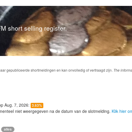
M short selling register.
baar gepubliceerde shortmeldingen en kan onvolledig of vertraagd zijn.
The informa
 op Aug. 7, 2026:
3.63%
menteel niet weergegeven na de datum van de slotmelding.
Klik hier 
alles