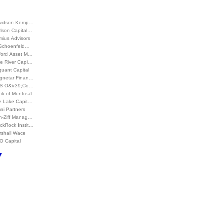
vidson Kemp…
rlson Capital…
mius Advisors
 Schoenfeld…
ford Asset M…
ne River Capi…
uant Capital
gnetar Finan…
S O&#39;Co…
k of Montreal
te Lake Capit…
ni Partners
h-Ziff Manag…
ckRock Instit…
rshall Wace
O Capital