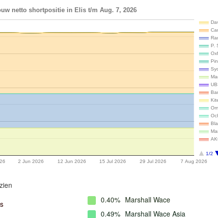
uw netto shortpositie in Elis t/m Aug. 7, 2026
Da
Ca
Ra
P.
Ox
Pi
Syq
Ma
UB
Ban
Ki
Om
Oc
Bla
Ma
AK
1/2
26
2 Jun 2026
12 Jun 2026
15 Jul 2026
29 Jul 2026
7 Aug 2026
zien
0.40%
Marshall Wace
s
0.49%
Marshall Wace Asia