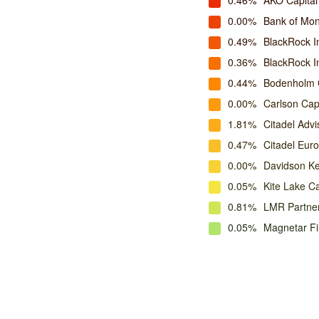
0.46%
AKO Capital
0.00%
Bank of Mon
0.49%
BlackRock I
0.36%
BlackRock 
0.44%
Bodenholm C
0.00%
Carlson Cap
1.81%
Citadel Adv
0.47%
Citadel Eur
0.00%
Davidson K
0.05%
Kite Lake C
0.81%
LMR Partne
0.05%
Magnetar F