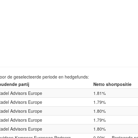
voor de geselecteerde periode en hedgefunds:
udende partij
Netto shortpositie
tadel Advisors Europe
1.81%
tadel Advisors Europe
1.79%
tadel Advisors Europe
1.80%
tadel Advisors Europe
1.79%
tadel Advisors Europe
1.80%
vidson Kempner European Partners
0.00%
Bestaande po