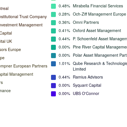
0.48%
Mirabella Financial Services
treal
0.28%
Och-Ziff Management Europe
nstitutional Trust Company
0.36%
Omni Partners
Investment Management
0.41%
Oxford Asset Management
apital
0.44%
P. Schoenfeld Asset Manage
ital UK
0.00%
Pine River Capital Manageme
isors Europe
0.00%
Polar Asset Management Part
ope
1.01%
Qube Research & Technologi
empner European Partners
Limited
apital Management
0.44%
Ramius Advisors
rs
0.00%
Syquant Capital
inance
0.00%
UBS O'Connor