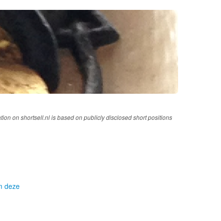
tion on shortsell.nl is based on publicly disclosed short positions
om deze